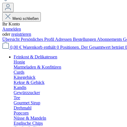
Menü schließen
Ihr Konto
Anmelden
oder
registrieren
Übersicht
Persönliches Profil
Adressen
Bestellungen
Abonnements
Ge
0,00 €
Warenkorb enthält 0 Positionen. Der Gesamtwert beträgt 0
Feinkost & Delikatessen
Honig
Marmeladen & Konfitüren
Curds
Käsegebäck
Kekse & Gebäck
Kandis
Gewürzzucker
Tee
Gourmet Sirup
Drehmahl
Popcorn
Nüsse & Mandeln
Englische Chips