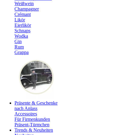
Weißwein
Champagner
Crémant
Likör
Eierlikör
Schnaps
Wodka
Gin
Rum
Grappa
Präsente & Geschenke
nach Anlass
Accessoires
Für Firmenkunden
Präsent-Türmchen
Trends & Neuheiten