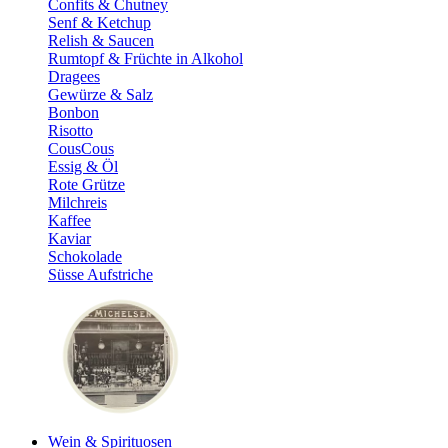
Confits & Chutney
Senf & Ketchup
Relish & Saucen
Rumtopf & Früchte in Alkohol
Dragees
Gewürze & Salz
Bonbon
Risotto
CousCous
Essig & Öl
Rote Grütze
Milchreis
Kaffee
Kaviar
Schokolade
Süsse Aufstriche
Wein & Spirituosen