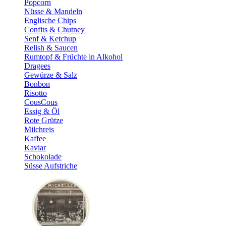
Popcorn
Nüsse & Mandeln
Englische Chips
Confits & Chutney
Senf & Ketchup
Relish & Saucen
Rumtopf & Früchte in Alkohol
Dragees
Gewürze & Salz
Bonbon
Risotto
CousCous
Essig & Öl
Rote Grütze
Milchreis
Kaffee
Kaviar
Schokolade
Süsse Aufstriche