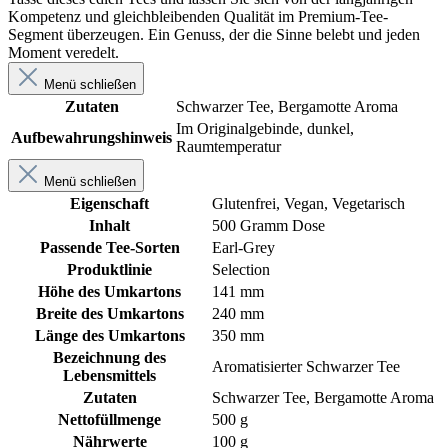
Kompetenz und gleichbleibenden Qualität im Premium-Tee-
Segment überzeugen. Ein Genuss, der die Sinne belebt und jeden
Moment veredelt.
Menü schließen
Zutaten
Schwarzer Tee, Bergamotte Aroma
Im Originalgebinde, dunkel,
Aufbewahrungshinweis
Raumtemperatur
Menü schließen
Eigenschaft
Glutenfrei
, Vegan
, Vegetarisch
Inhalt
500 Gramm Dose
Passende Tee-Sorten
Earl-Grey
Produktlinie
Selection
Höhe des Umkartons
141 mm
Breite des Umkartons
240 mm
Länge des Umkartons
350 mm
Bezeichnung des
Aromatisierter Schwarzer Tee
Lebensmittels
Zutaten
Schwarzer Tee, Bergamotte Aroma
Nettofüllmenge
500 g
Nährwerte
100 g