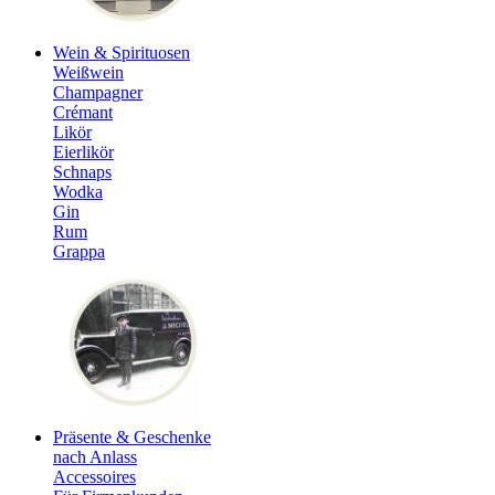
Wein & Spirituosen
Weißwein
Champagner
Crémant
Likör
Eierlikör
Schnaps
Wodka
Gin
Rum
Grappa
Präsente & Geschenke
nach Anlass
Accessoires