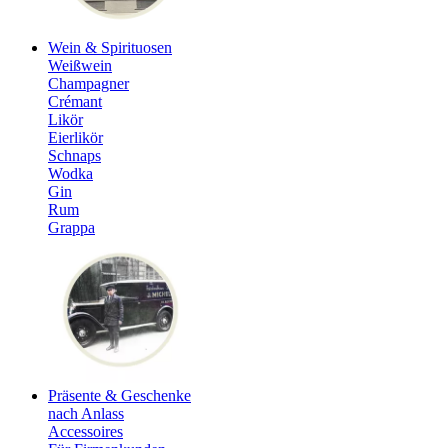
Wein & Spirituosen
Weißwein
Champagner
Crémant
Likör
Eierlikör
Schnaps
Wodka
Gin
Rum
Grappa
Präsente & Geschenke
nach Anlass
Accessoires