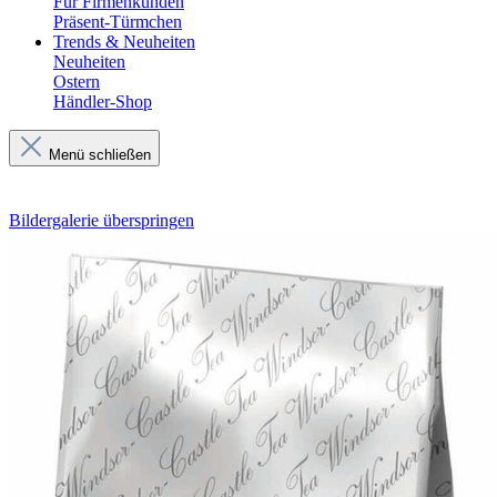
Für Firmenkunden
Präsent-Türmchen
Trends & Neuheiten
Neuheiten
Ostern
Händler-Shop
Menü schließen
Bildergalerie überspringen