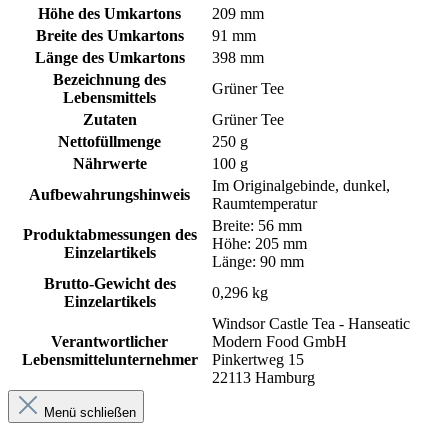
Höhe des Umkartons
209 mm
Breite des Umkartons
91 mm
Länge des Umkartons
398 mm
Bezeichnung des
Grüner Tee
Lebensmittels
Zutaten
Grüner Tee
Nettofüllmenge
250 g
Nährwerte
100 g
Im Originalgebinde, dunkel,
Aufbewahrungshinweis
Raumtemperatur
Breite: 56 mm
Produktabmessungen des
Höhe: 205 mm
Einzelartikels
Länge: 90 mm
Brutto-Gewicht des
0,296 kg
Einzelartikels
Windsor Castle Tea - Hanseatic
Verantwortlicher
Modern Food GmbH
Lebensmittelunternehmer
Pinkertweg 15
22113 Hamburg
Menü schließen