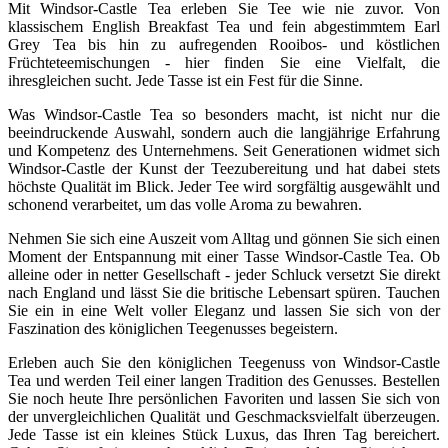
Mit Windsor-Castle Tea erleben Sie Tee wie nie zuvor. Von
klassischem English Breakfast Tea und fein abgestimmtem Earl
Grey Tea bis hin zu aufregenden Rooibos- und köstlichen
Früchteteemischungen - hier finden Sie eine Vielfalt, die
ihresgleichen sucht. Jede Tasse ist ein Fest für die Sinne.
Was Windsor-Castle Tea so besonders macht, ist nicht nur die
beeindruckende Auswahl, sondern auch die langjährige Erfahrung
und Kompetenz des Unternehmens. Seit Generationen widmet sich
Windsor-Castle der Kunst der Teezubereitung und hat dabei stets
höchste Qualität im Blick. Jeder Tee wird sorgfältig ausgewählt und
schonend verarbeitet, um das volle Aroma zu bewahren.
Nehmen Sie sich eine Auszeit vom Alltag und gönnen Sie sich einen
Moment der Entspannung mit einer Tasse Windsor-Castle Tea. Ob
alleine oder in netter Gesellschaft - jeder Schluck versetzt Sie direkt
nach England und lässt Sie die britische Lebensart spüren. Tauchen
Sie ein in eine Welt voller Eleganz und lassen Sie sich von der
Faszination des königlichen Teegenusses begeistern.
Erleben auch Sie den königlichen Teegenuss von Windsor-Castle
Tea und werden Teil einer langen Tradition des Genusses. Bestellen
Sie noch heute Ihre persönlichen Favoriten und lassen Sie sich von
der unvergleichlichen Qualität und Geschmacksvielfalt überzeugen.
Jede Tasse ist ein kleines Stück Luxus, das Ihren Tag bereichert.