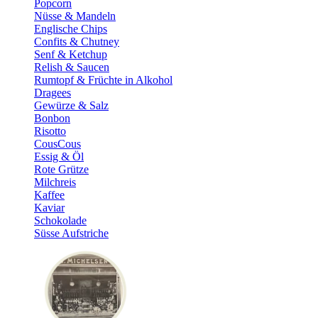
Popcorn
Nüsse & Mandeln
Englische Chips
Confits & Chutney
Senf & Ketchup
Relish & Saucen
Rumtopf & Früchte in Alkohol
Dragees
Gewürze & Salz
Bonbon
Risotto
CousCous
Essig & Öl
Rote Grütze
Milchreis
Kaffee
Kaviar
Schokolade
Süsse Aufstriche