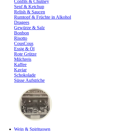
Confits & Chutney
Senf & Ketchup
Relish & Saucen
Rumtopf & Früchte in Alkohol
Dragees
Gewürze & Salz
Bonbon
Risotto
CousCous
Essig & Öl
Rote Grütze
Milchreis
Kaffee
Kaviar
Schokolade
Süsse Aufstriche
Wein & Spirituosen