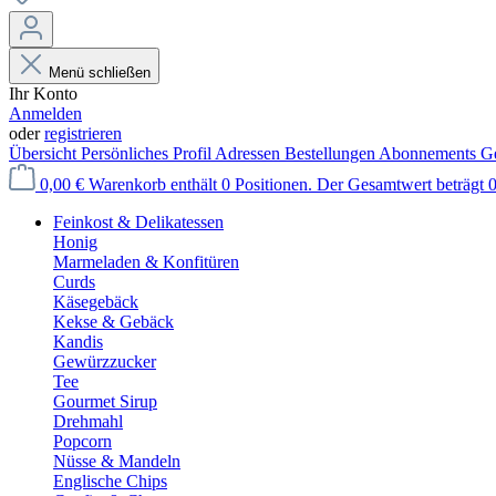
Menü schließen
Ihr Konto
Anmelden
oder
registrieren
Übersicht
Persönliches Profil
Adressen
Bestellungen
Abonnements
Ge
0,00 €
Warenkorb enthält 0 Positionen. Der Gesamtwert beträgt 0
Feinkost & Delikatessen
Honig
Marmeladen & Konfitüren
Curds
Käsegebäck
Kekse & Gebäck
Kandis
Gewürzzucker
Tee
Gourmet Sirup
Drehmahl
Popcorn
Nüsse & Mandeln
Englische Chips