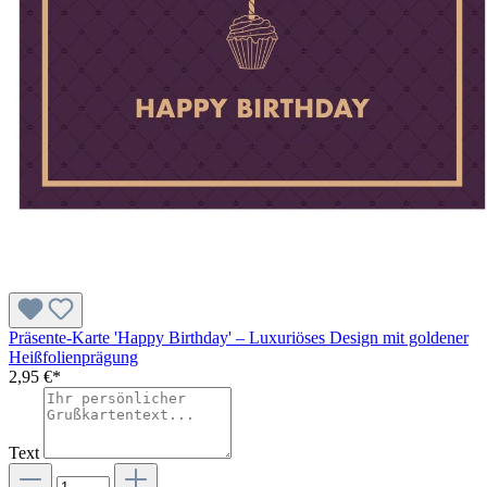
Präsente-Karte 'Happy Birthday' – Luxuriöses Design mit goldener
Heißfolienprägung
2,95 €*
Text