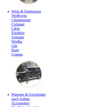
Wein & Spirituosen
Weißwein
Champagner
Crémant
Likör
Eierlikör
Schnaps
Wodka
Gin
Rum
Grappa
Präsente & Geschenke
nach Anlass
Accessoires