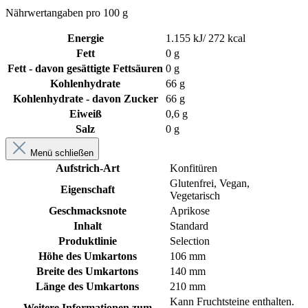
Nährwertangaben pro 100 g
Energie
1.155 kJ/ 272 kcal
Fett
0 g
Fett - davon gesättigte Fettsäuren
0 g
Kohlenhydrate
66 g
Kohlenhydrate - davon Zucker
66 g
Eiweiß
0,6 g
Salz
0 g
Menü schließen
Aufstrich-Art
Konfitüren
Glutenfrei
, Vegan
,
Eigenschaft
Vegetarisch
Geschmacksnote
Aprikose
Inhalt
Standard
Produktlinie
Selection
Höhe des Umkartons
106 mm
Breite des Umkartons
140 mm
Länge des Umkartons
210 mm
Kann Fruchtsteine enthalten.
Weitere Informationen zum