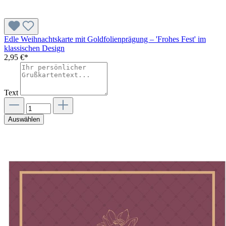
Edle Weihnachtskarte mit Goldfolienprägung – 'Frohes Fest' im
klassischen Design
2,95 €*
Text
Auswählen