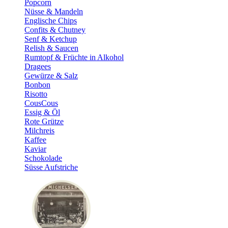
Popcorn
Nüsse & Mandeln
Englische Chips
Confits & Chutney
Senf & Ketchup
Relish & Saucen
Rumtopf & Früchte in Alkohol
Dragees
Gewürze & Salz
Bonbon
Risotto
CousCous
Essig & Öl
Rote Grütze
Milchreis
Kaffee
Kaviar
Schokolade
Süsse Aufstriche