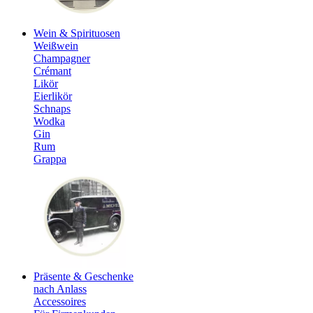
Wein & Spirituosen
Weißwein
Champagner
Crémant
Likör
Eierlikör
Schnaps
Wodka
Gin
Rum
Grappa
Präsente & Geschenke
nach Anlass
Accessoires