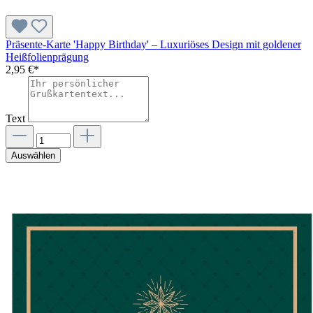
Präsente-Karte 'Happy Birthday' – Luxuriöses Design mit goldener
Heißfolienprägung
2,95 €*
Text
Auswählen