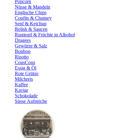
Popcorn
Nüsse & Mandeln
Englische Chips
Confits & Chutney
Senf & Ketchup
Relish & Saucen
Rumtopf & Früchte in Alkohol
Dragees
Gewürze & Salz
Bonbon
Risotto
CousCous
Essig & Öl
Rote Grütze
Milchreis
Kaffee
Kaviar
Schokolade
Süsse Aufstriche