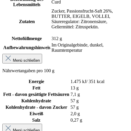
Curd
Lebensmittels
Zucker, Passionsfrucht-Saft 26%,
BUTTER, EIGELB, VOLLEI,
Zutaten
Säureregulator: Zitronensäure,
Geliermittel: Zitruspektin.
Nettofüllmenge
312 g
Im Originalgebinde, dunkel,
Aufbewahrungshinweis
Raumtemperatur
Menü schließen
Nährwertangaben pro 100 g
Energie
1.475 kJ/ 351 kcal
Fett
13 g
Fett - davon gesättigte Fettsäuren
7,1 g
Kohlenhydrate
57 g
Kohlenhydrate - davon Zucker
57 g
Eiweiß
2,0 g
Salz
0,27 g
Menü schließen