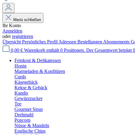
Menü schließen
Ihr Konto
Anmelden
oder
registrieren
Übersicht
Persönliches Profil
Adressen
Bestellungen
Abonnements
Ge
0,00 €
Warenkorb enthält 0 Positionen. Der Gesamtwert beträgt 0
Feinkost & Delikatessen
Honig
Marmeladen & Konfitüren
Curds
Käsegebäck
Kekse & Gebäck
Kandis
Gewürzzucker
Tee
Gourmet Sirup
Drehmahl
Popcorn
Nüsse & Mandeln
Englische Chips