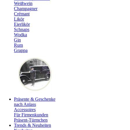
Weißwein
Champagner
Crémant
Likör
Eierlikör
Schnaps
Wodka
Gin
Rum
Grappa
Präsente & Geschenke
nach Anlass
Accessoires
Für Firmenkunden
Präsent-Türmchen
Trends & Neuheiten