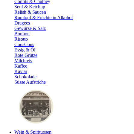
Confits & Chutney
Senf & Ketchup
Relish & Saucen
Rumtopf & Früchte in Alkohol
Dragees
Gewürze & Salz
Bonbon
Risotto
CousCous
Essig & Öl
Rote Grütze
Milchreis
Kaffee
Kaviar
Schokolade
Süsse Aufstriche
Wein & Spirituosen