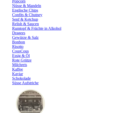
Popcorn
Nüsse & Mandeln
Englische Chips
Confits & Chutney
Senf & Ketchup
Relish & Saucen
Rumtopf & Früchte in Alkohol
Dragees
Gewürze & Salz
Bonbon
Risotto
CousCous
Essig & Öl
Rote Grütze
Milchreis
Kaffee
Kaviar
Schokolade
Süsse Aufstriche