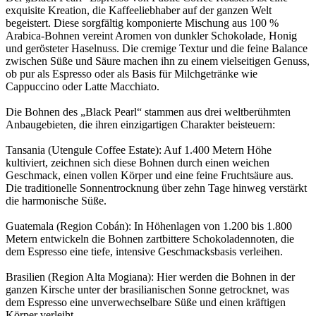
exquisite Kreation, die Kaffeeliebhaber auf der ganzen Welt
begeistert. Diese sorgfältig komponierte Mischung aus 100 %
Arabica-Bohnen vereint Aromen von dunkler Schokolade, Honig
und gerösteter Haselnuss. Die cremige Textur und die feine Balance
zwischen Süße und Säure machen ihn zu einem vielseitigen Genuss,
ob pur als Espresso oder als Basis für Milchgetränke wie
Cappuccino oder Latte Macchiato.
Die Bohnen des „Black Pearl“ stammen aus drei weltberühmten
Anbaugebieten, die ihren einzigartigen Charakter beisteuern:
Tansania (Utengule Coffee Estate): Auf 1.400 Metern Höhe
kultiviert, zeichnen sich diese Bohnen durch einen weichen
Geschmack, einen vollen Körper und eine feine Fruchtsäure aus.
Die traditionelle Sonnentrocknung über zehn Tage hinweg verstärkt
die harmonische Süße.
Guatemala (Region Cobán): In Höhenlagen von 1.200 bis 1.800
Metern entwickeln die Bohnen zartbittere Schokoladennoten, die
dem Espresso eine tiefe, intensive Geschmacksbasis verleihen.
Brasilien (Region Alta Mogiana): Hier werden die Bohnen in der
ganzen Kirsche unter der brasilianischen Sonne getrocknet, was
dem Espresso eine unverwechselbare Süße und einen kräftigen
Körper verleiht.