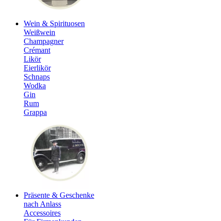
Wein & Spirituosen
Weißwein
Champagner
Crémant
Likör
Eierlikör
Schnaps
Wodka
Gin
Rum
Grappa
Präsente & Geschenke
nach Anlass
Accessoires