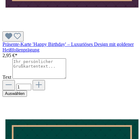
Präsente-Karte 'Happy Birthday' – Luxuriöses Design mit goldener
Heißfolienprägung
2,95 €*
Text
Auswählen