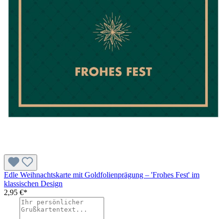
Edle Weihnachtskarte mit Goldfolienprägung – 'Frohes Fest' im
klassischen Design
2,95 €*