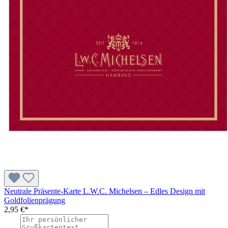
Neutrale Präsente-Karte L.W.C. Michelsen – Edles Design mit
Goldfolienprägung
2,95 €*