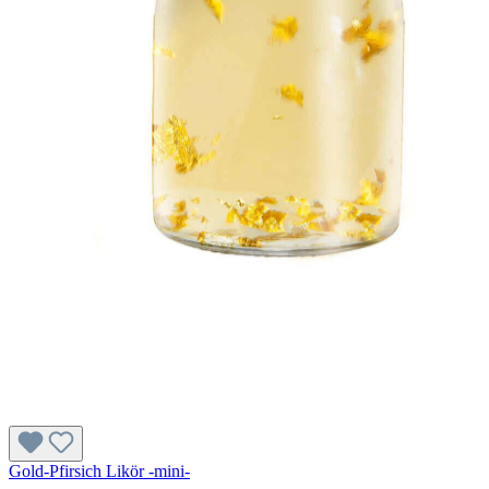
Gold-Pfirsich Likör -mini-