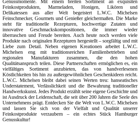
Genussmomente. Mit einem breiten Sortiment an exquisiten
Feinkostprodukten, Marmeladen, Honigen, Likören und
Delikatessen aus aller Welt begeistert L.W.C. Michelsen
Feinschmecker, Gourmets und Genießer gleichermaßen. Die Marke
steht für traditionelle Rezepturen, hochwertige Zutaten und
innovative Geschmackskompositionen, die immer wieder
überraschen und Freude bereiten. Auch heute noch werden viele
Produkte nach originalen Rezepturen hergestellt – sorgfältig und mit
Liebe zum Detail. Neben eigenen Kreationen arbeitet L.W.C.
Michelsen eng mit traditionsreichen Familienbetrieben und
regionalen Manufakturen zusammen, die den hohen
Qualitätsanspruch teilen. Diese Partnerschaften ermöglichen es, ein
vielfältiges Sortiment anzubieten, das von handverlesenen
Köstlichkeiten bis hin zu außergewöhnlichen Geschenkideen reicht.
L.W.C. Michelsen bleibt dabei seinen Werten treu: hanseatisches
Understatement, Verlässlichkeit und die Bewahrung traditioneller
Handwerkskunst. Jedes Produkt erzählt seine eigene Geschichte und
ist Ausdruck der Leidenschaft, die seit über 200 Jahren die Seele des
Unternehmens prägt. Entdecken Sie die Welt von L.W.C. Michelsen
und lassen Sie sich von der Vielfalt und Qualität unserer
Feinkostprodukte verzaubern – ein echtes Stück Hamburger
Genusskultur!