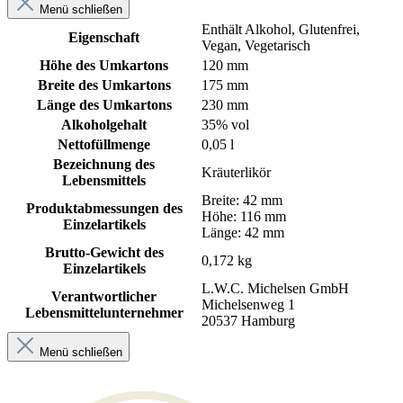
Menü schließen
Enthält Alkohol
, Glutenfrei
,
Eigenschaft
Vegan
, Vegetarisch
Höhe des Umkartons
120 mm
Breite des Umkartons
175 mm
Länge des Umkartons
230 mm
Alkoholgehalt
35% vol
Nettofüllmenge
0,05 l
Bezeichnung des
Kräuterlikör
Lebensmittels
Breite: 42 mm
Produktabmessungen des
Höhe: 116 mm
Einzelartikels
Länge: 42 mm
Brutto-Gewicht des
0,172 kg
Einzelartikels
L.W.C. Michelsen GmbH
Verantwortlicher
Michelsenweg 1
Lebensmittelunternehmer
20537 Hamburg
Menü schließen