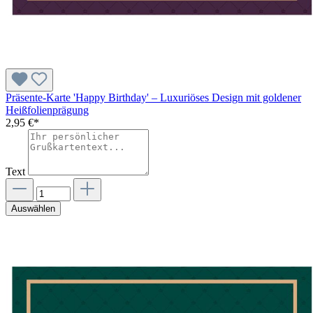
Präsente-Karte 'Happy Birthday' – Luxuriöses Design mit goldener
Heißfolienprägung
2,95 €*
Text
Auswählen