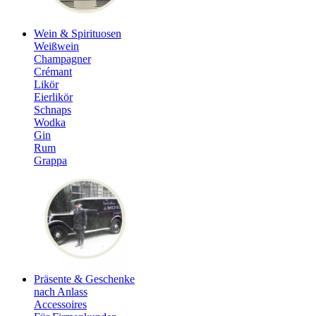
Wein & Spirituosen
Weißwein
Champagner
Crémant
Likör
Eierlikör
Schnaps
Wodka
Gin
Rum
Grappa
Präsente & Geschenke
nach Anlass
Accessoires