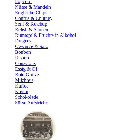
Popcorn
Nüsse & Mandeln
Englische Chips
Confits & Chutney
Senf & Ketchup
Relish & Saucen
Rumtopf & Früchte in Alkohol
Dragees
Gewürze & Salz
Bonbon
Risotto
CousCous
Essig & Öl
Rote Grütze
Milchreis
Kaffee
Kaviar
Schokolade
Süsse Aufstriche