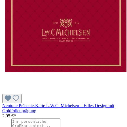
Neutrale Präsente-Karte L.W.C. Michelsen – Edles Design mit
Goldfolienprägung
2,95 €*