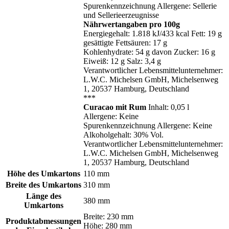
Spurenkennzeichnung Allergene: Sellerie
und Sellerieerzeugnisse
Nährwertangaben pro 100g
Energiegehalt: 1.818 kJ/433 kcal Fett: 19 g
gesättigte Fettsäuren: 17 g
Kohlenhydrate: 54 g davon Zucker: 16 g
Eiweiß: 12 g Salz: 3,4 g
Verantwortlicher Lebensmittelunternehmer:
L.W.C. Michelsen GmbH, Michelsenweg
1, 20537 Hamburg, Deutschland
***
Curacao mit Rum
Inhalt: 0,05 l
Allergene: Keine
Spurenkennzeichnung Allergene: Keine
Alkoholgehalt: 30% Vol.
Verantwortlicher Lebensmittelunternehmer:
L.W.C. Michelsen GmbH, Michelsenweg
1, 20537 Hamburg, Deutschland
Höhe des Umkartons
110 mm
Breite des Umkartons
310 mm
Länge des
380 mm
Umkartons
Breite: 230 mm
Produktabmessungen
Höhe: 280 mm