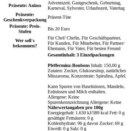
Adventszeit
, Gastgeschenk
, Geburtstag
,
Präsente: Anlass
Karneval
, Sylvester
, Urlaubszeit
, Vatertag
Präsente:
Präsent-Tüte
Geschenkverpackung
Präsente: Preis-
Bis 20 Euro
Stufen
Für Chef/ Chefin
, Für Geschäftspartner
,
Wer soll´s
Für Kunden
, Für Mitarbeiter
, Für Partner/
bekommen?
Ehemann
, Für Vater
, Für besten Freund
Gesamtinhalt: 3 Einzelpackungen
Pfefferminz-Bonbons
Inhalt: 150,00 g
Zutaten: Zucker, Glukosesirup, natürliches
Minzaroma, Konzentrate: Spirulina, Apfel.
Kann Spuren von Haselnüssen, Mandeln,
Erdnüssen und Milch enthalten.
Allergene: Keine
Spurenkennzeichnung Allergene: Keine
Nährwertangaben pro 100g
Energiegehalt: 1.630 kJ/389 kcal Fett: 0 g
gesättigte Fettsäuren: 0 g
Kohlenhydrate: 96 g davon Zucker: 69 g
Eiweiß: 0 g Salz: 0 g