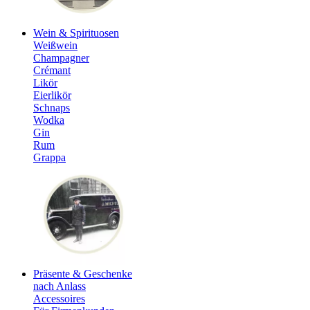
Wein & Spirituosen
Weißwein
Champagner
Crémant
Likör
Eierlikör
Schnaps
Wodka
Gin
Rum
Grappa
Präsente & Geschenke
nach Anlass
Accessoires