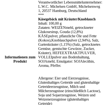
Verantwortlicher Lebensmittelunternehmer:
L.W.C. Michelsen GmbH, Michelsenweg
1, 20537 Hamburg, Deutschland
***
Käsegebäck mit Kräuter/Knoblauch
Inhalt: 100,00 g
Zutaten: WEIZENmehl, getrockneter
Glukosesirup, Gouda (12,8%)
KÄSEpulver, pflanzliche Öle und Fette
(Kokos),Knoblauchpulver (2,94%), Salz,
Gartenkräuter (1,15%) (Salz, getrocknetes
Gemüse, gemischte Gewürze, Zucker,
Kräuter), HEFEEXTRAKTPULVER,
Informationen zum
VOLLEIpulver aus Bodenhaltung,
Produkt
SOJAmehl, Emulgator: SOJAlecithin,
Aroma, Pfeffer.
Allergene: Eier und Eierzeugnisse,
Glutenhaltiges Getreide und glutenhaltige
Getreideerzeugnisse, Milch und
Milcherzeugnisse (einschließlich Lactose),
Soja und Sojaerzeugnisse, Weizen und
Weizenerzeugnisse (glutenhaltiges
Getreide)