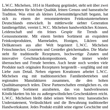
L.W.C. Michelsen, 1814 in Hamburg gegründet, steht seit über zwei
Jahrhunderten für höchste Qualität, feinen Genuss und hanseatische
Tradition. Was einst als kleines Lebensmittelgeschäft begann, hat
sich zu einem der renommiertesten Feinkostunternehmen
Deutschlands entwickelt. In mittlerweile siebter Generation
familiengeführt, vereint L.W.C. Michelsen handwerkliches Können,
Leidenschaft und ein feines Gespür für Trends und
Genussmomente. Mit einem breiten Sortiment an exquisiten
Feinkostprodukten, Marmeladen, Honigen, Likören und
Delikatessen aus aller Welt begeistert L.W.C. Michelsen
Feinschmecker, Gourmets und Genießer gleichermaßen. Die Marke
steht für traditionelle Rezepturen, hochwertige Zutaten und
innovative Geschmackskompositionen, die immer wieder
überraschen und Freude bereiten. Auch heute noch werden viele
Produkte nach originalen Rezepturen hergestellt – sorgfältig und mit
Liebe zum Detail. Neben eigenen Kreationen arbeitet L.W.C.
Michelsen eng mit traditionsreichen Familienbetrieben und
regionalen Manufakturen zusammen, die den hohen
Qualitätsanspruch teilen. Diese Partnerschaften ermöglichen es, ein
vielfältiges Sortiment anzubieten, das von handverlesenen
Köstlichkeiten bis hin zu außergewöhnlichen Geschenkideen reicht.
L.W.C. Michelsen bleibt dabei seinen Werten treu: hanseatisches
Understatement, Verlässlichkeit und die Bewahrung traditioneller
Handwerkskunst. Jedes Produkt erzählt seine eigene Geschichte und