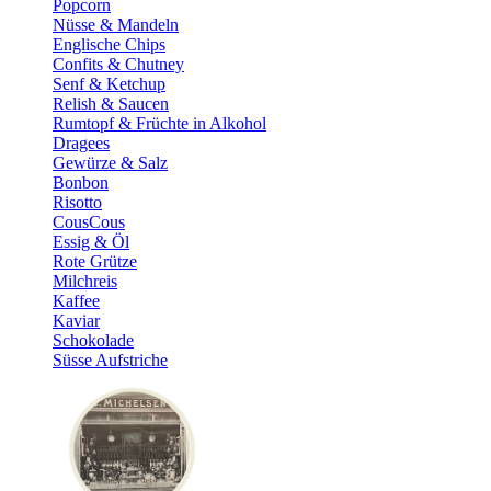
Popcorn
Nüsse & Mandeln
Englische Chips
Confits & Chutney
Senf & Ketchup
Relish & Saucen
Rumtopf & Früchte in Alkohol
Dragees
Gewürze & Salz
Bonbon
Risotto
CousCous
Essig & Öl
Rote Grütze
Milchreis
Kaffee
Kaviar
Schokolade
Süsse Aufstriche