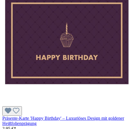
Präsente-Karte 'Happy Birthday' – Luxuriöses Design mit goldener
Heißfolienprägung
2,95 €*