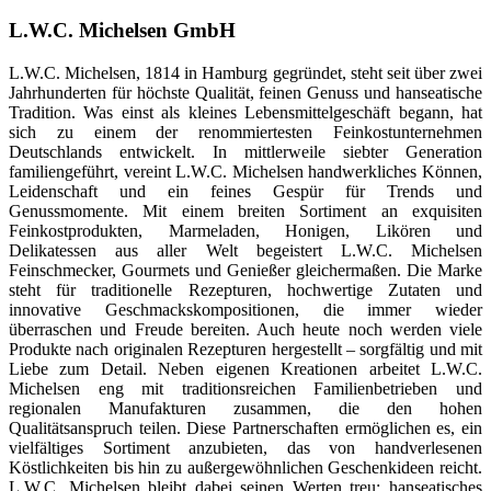
L.W.C. Michelsen GmbH
L.W.C. Michelsen, 1814 in Hamburg gegründet, steht seit über zwei
Jahrhunderten für höchste Qualität, feinen Genuss und hanseatische
Tradition. Was einst als kleines Lebensmittelgeschäft begann, hat
sich zu einem der renommiertesten Feinkostunternehmen
Deutschlands entwickelt. In mittlerweile siebter Generation
familiengeführt, vereint L.W.C. Michelsen handwerkliches Können,
Leidenschaft und ein feines Gespür für Trends und
Genussmomente. Mit einem breiten Sortiment an exquisiten
Feinkostprodukten, Marmeladen, Honigen, Likören und
Delikatessen aus aller Welt begeistert L.W.C. Michelsen
Feinschmecker, Gourmets und Genießer gleichermaßen. Die Marke
steht für traditionelle Rezepturen, hochwertige Zutaten und
innovative Geschmackskompositionen, die immer wieder
überraschen und Freude bereiten. Auch heute noch werden viele
Produkte nach originalen Rezepturen hergestellt – sorgfältig und mit
Liebe zum Detail. Neben eigenen Kreationen arbeitet L.W.C.
Michelsen eng mit traditionsreichen Familienbetrieben und
regionalen Manufakturen zusammen, die den hohen
Qualitätsanspruch teilen. Diese Partnerschaften ermöglichen es, ein
vielfältiges Sortiment anzubieten, das von handverlesenen
Köstlichkeiten bis hin zu außergewöhnlichen Geschenkideen reicht.
L.W.C. Michelsen bleibt dabei seinen Werten treu: hanseatisches