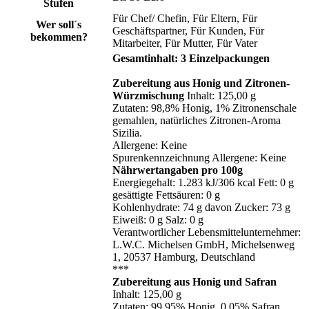
Stufen
Für Chef/ Chefin
, Für Eltern
, Für
Wer soll´s
Geschäftspartner
, Für Kunden
, Für
bekommen?
Mitarbeiter
, Für Mutter
, Für Vater
Gesamtinhalt: 3 Einzelpackungen
Zubereitung aus Honig und Zitronen-
Würzmischung
Inhalt: 125,00 g
Zutaten: 98,8% Honig, 1% Zitronenschale
gemahlen, natürliches Zitronen-Aroma
Sizilia.
Allergene: Keine
Spurenkennzeichnung Allergene: Keine
Nährwertangaben pro 100g
Energiegehalt: 1.283 kJ/306 kcal Fett: 0 g
gesättigte Fettsäuren: 0 g
Kohlenhydrate: 74 g davon Zucker: 73 g
Eiweiß: 0 g Salz: 0 g
Verantwortlicher Lebensmittelunternehmer:
L.W.C. Michelsen GmbH, Michelsenweg
1, 20537 Hamburg, Deutschland
***
Zubereitung aus Honig und Safran
Inhalt: 125,00 g
Zutaten: 99,95% Honig, 0,05% Safran.