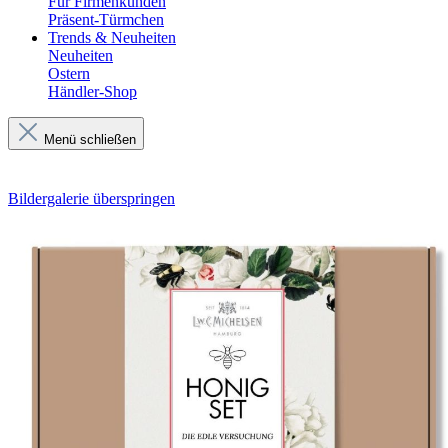
Für Firmenkunden
Präsent-Türmchen
Trends & Neuheiten
Neuheiten
Ostern
Händler-Shop
Menü schließen
Bildergalerie überspringen