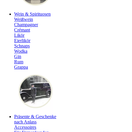
Wein & Spirituosen
Weißwein
Champagner
Crémant
Likör
Eierlikör
Schnaps
Wodka
Gin
Rum
Grappa
Präsente & Geschenke
nach Anlass
Accessoires