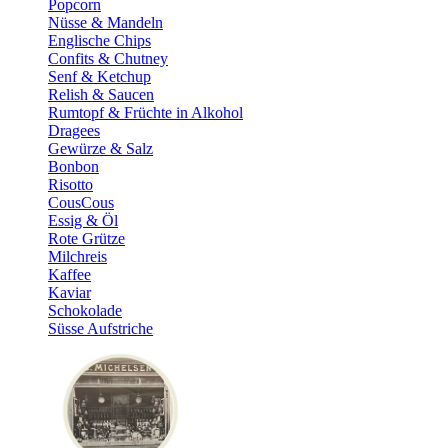
Popcorn
Nüsse & Mandeln
Englische Chips
Confits & Chutney
Senf & Ketchup
Relish & Saucen
Rumtopf & Früchte in Alkohol
Dragees
Gewürze & Salz
Bonbon
Risotto
CousCous
Essig & Öl
Rote Grütze
Milchreis
Kaffee
Kaviar
Schokolade
Süsse Aufstriche