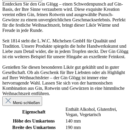
Entdecken Sie den Gin Glögg – einen Schwedenpunsch auf Gin-
Basis, der Ihre Sinne verzaubern wird. Diese exquisite Kreation
vereint edlen Gin, feinen Rotwein und ausgewählte Punsch-
Gewürze zu einem unvergleichlichen Geschmackserlebnis. Perfekt
für die festliche Weihnachtszeit, bringt dieser Likör Wärme und
Freude in jede Runde.
Seit 1814 steht die L.W.C. Michelsen GmbH für Qualität und
Tradition. Unsere Produkte spiegeln die hohe Handwerkskunst und
Liebe zum Detail wider, die in jedem Tropfen steckt. Der Gin Glögg
ist ein weiteres Beispiel für unsere Hingabe an exzellente Feinkost.
Genießen Sie diesen besonderen Likör gut gekühlt und in guter
Gesellschaft. Ob als Geschenk für Ihre Liebsten oder als Highlight
auf Ihrer Weihnachtsfeier – der Gin Glögg ist immer eine
hervorragende Wahl. Lassen Sie sich von der harmonischen
Kombination aus Gin, Rotwein und Gewürzen in eine himmlische
Weihnachtszeit entführen.
Menü schließen
Enthält Alkohol
, Glutenfrei
,
Eigenschaft
Vegan
, Vegetarisch
Höhe des Umkartons
140 mm
Breite des Umkartons
190 mm