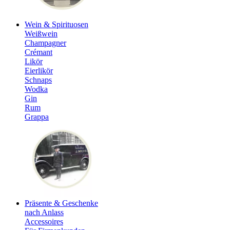
Wein & Spirituosen
Weißwein
Champagner
Crémant
Likör
Eierlikör
Schnaps
Wodka
Gin
Rum
Grappa
Präsente & Geschenke
nach Anlass
Accessoires