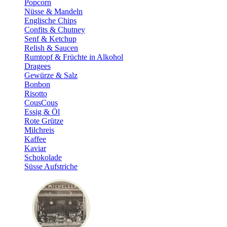
Popcorn
Nüsse & Mandeln
Englische Chips
Confits & Chutney
Senf & Ketchup
Relish & Saucen
Rumtopf & Früchte in Alkohol
Dragees
Gewürze & Salz
Bonbon
Risotto
CousCous
Essig & Öl
Rote Grütze
Milchreis
Kaffee
Kaviar
Schokolade
Süsse Aufstriche