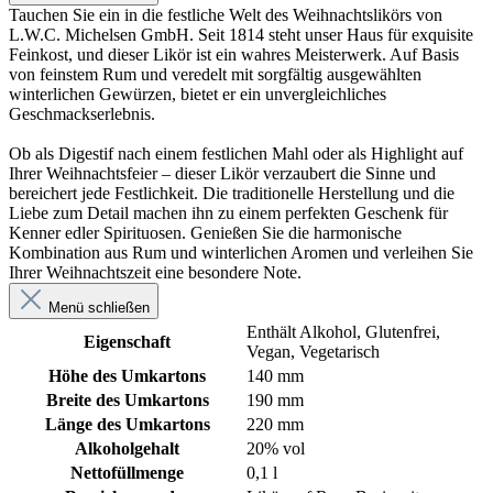
Tauchen Sie ein in die festliche Welt des Weihnachtslikörs von
L.W.C. Michelsen GmbH. Seit 1814 steht unser Haus für exquisite
Feinkost, und dieser Likör ist ein wahres Meisterwerk. Auf Basis
von feinstem Rum und veredelt mit sorgfältig ausgewählten
winterlichen Gewürzen, bietet er ein unvergleichliches
Geschmackserlebnis.
Ob als Digestif nach einem festlichen Mahl oder als Highlight auf
Ihrer Weihnachtsfeier – dieser Likör verzaubert die Sinne und
bereichert jede Festlichkeit. Die traditionelle Herstellung und die
Liebe zum Detail machen ihn zu einem perfekten Geschenk für
Kenner edler Spirituosen. Genießen Sie die harmonische
Kombination aus Rum und winterlichen Aromen und verleihen Sie
Ihrer Weihnachtszeit eine besondere Note.
Menü schließen
Enthält Alkohol
, Glutenfrei
,
Eigenschaft
Vegan
, Vegetarisch
Höhe des Umkartons
140 mm
Breite des Umkartons
190 mm
Länge des Umkartons
220 mm
Alkoholgehalt
20% vol
Nettofüllmenge
0,1 l