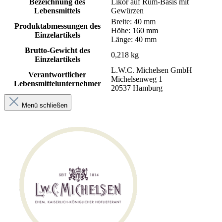
Bezeichnung des
Likör auf Rum-Basis mit
Lebensmittels
Gewürzen
Breite: 40 mm
Produktabmessungen des
Höhe: 160 mm
Einzelartikels
Länge: 40 mm
Brutto-Gewicht des
0,218 kg
Einzelartikels
L.W.C. Michelsen GmbH
Verantwortlicher
Michelsenweg 1
Lebensmittelunternehmer
20537 Hamburg
Menü schließen