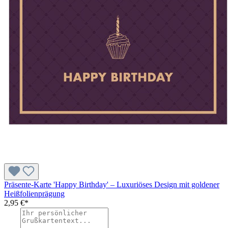
Präsente-Karte 'Happy Birthday' – Luxuriöses Design mit goldener
Heißfolienprägung
2,95 €*