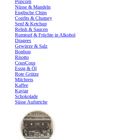
Popcorn
Nüsse & Mandeln
Englische Chips
Confits & Chutney
Senf & Ketchup
Relish & Saucen
Rumtopf & Früchte in Alkohol
Dragees
Gewürze & Salz
Bonbon
Risotto
CousCous
Essig & Öl
Rote Grütze
Milchreis
Kaffee
Kaviar
Schokolade
Süsse Aufstriche