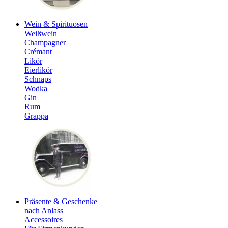
Wein & Spirituosen
Weißwein
Champagner
Crémant
Likör
Eierlikör
Schnaps
Wodka
Gin
Rum
Grappa
Präsente & Geschenke
nach Anlass
Accessoires