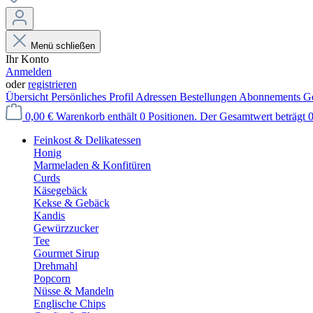
Menü schließen
Ihr Konto
Anmelden
oder
registrieren
Übersicht
Persönliches Profil
Adressen
Bestellungen
Abonnements
Ge
0,00 €
Warenkorb enthält 0 Positionen. Der Gesamtwert beträgt 0
Feinkost & Delikatessen
Honig
Marmeladen & Konfitüren
Curds
Käsegebäck
Kekse & Gebäck
Kandis
Gewürzzucker
Tee
Gourmet Sirup
Drehmahl
Popcorn
Nüsse & Mandeln
Englische Chips