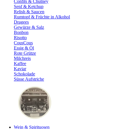
Confits & Chutney
Senf & Ketchup
Relish & Saucen
Rumtopf & Früchte in Alkohol
Dragees
Gewürze & Salz
Bonbon
Risotto
CousCous
Essig & Öl
Rote Grütze
Milchreis
Kaffee
Kaviar
Schokolade
Süsse Aufstriche
Wein & Spirituosen