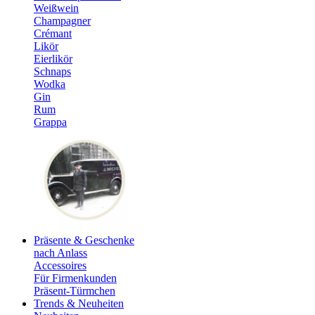
Weißwein
Champagner
Crémant
Likör
Eierlikör
Schnaps
Wodka
Gin
Rum
Grappa
Präsente & Geschenke
nach Anlass
Accessoires
Für Firmenkunden
Präsent-Türmchen
Trends & Neuheiten