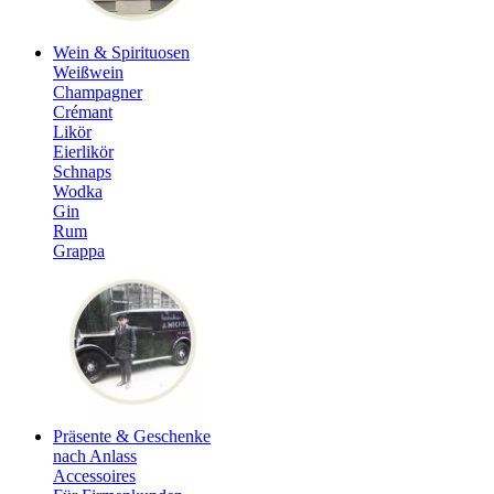
Wein & Spirituosen
Weißwein
Champagner
Crémant
Likör
Eierlikör
Schnaps
Wodka
Gin
Rum
Grappa
Präsente & Geschenke
nach Anlass
Accessoires