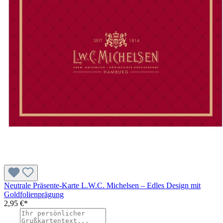
Neutrale Präsente-Karte L.W.C. Michelsen – Edles Design mit
Goldfolienprägung
2,95 €*