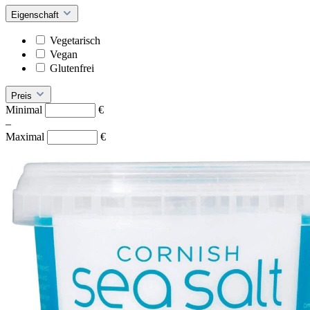
Eigenschaft
Vegetarisch
Vegan
Glutenfrei
Preis
Minimal
€
–
Maximal
€