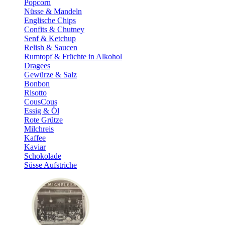
Popcorn
Nüsse & Mandeln
Englische Chips
Confits & Chutney
Senf & Ketchup
Relish & Saucen
Rumtopf & Früchte in Alkohol
Dragees
Gewürze & Salz
Bonbon
Risotto
CousCous
Essig & Öl
Rote Grütze
Milchreis
Kaffee
Kaviar
Schokolade
Süsse Aufstriche