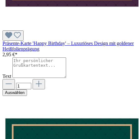
Präsente-Karte 'Happy Birthday' – Luxuriöses Design mit goldener
Heißfolienprägung
2,95 €*
Text
Auswählen