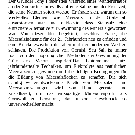
Der Gründer Tony Fraser stieß während eines Wanderurlaubs
an der Südküste Cornwalls auf eine Saline aus der Eisenzeit,
die seine Neugier sofort weckte. Er fragte sich, warum ein so
wertvolles Element wie Meersalz in der Grafschaft
ausgestorben war und entdeckte, dass Steinsalz eine
einfachere Alternative zur Gewinnung des Minerals geworden
war. Von dieser Idee begeistert, beschloss Fraser, die
Meersalzindustrie für das 21. Jahrhundert neu zu erfinden und
eine Brücke zwischen der alten und der modernen Welt zu
schlagen. Die Produktion von Cornish Sea Salt ist immer
noch von den ursprünglichen Methoden der Gewinnung der
Güte des Meeres inspiriert!Das Unternehmen nutzt
jahrhundertealte Techniken, um Elektrolyte aus natürlichen
Meersalzen zu gewinnen und die richtigen Bedingungen für
die Bildung von Meersalzflocken zu schaffen. Die sich
ständig weiterentwickelnde Palette von Meersalzen und
Meersalzmischungen wird von Hand geerntet und
kristallisiert, um das einzigartige Mineralienprofil aus
Cornwall zu bewahren, das unseren Geschmack so
unverwechselbar macht.