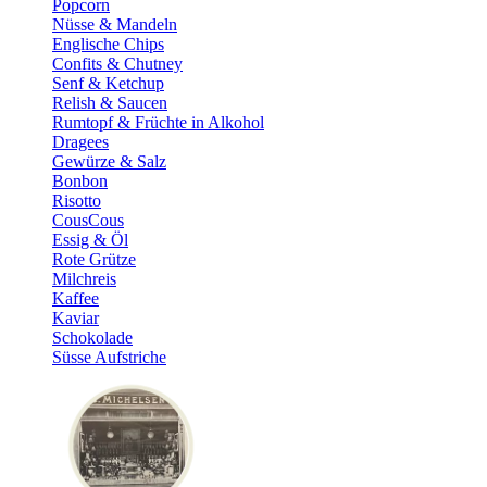
Popcorn
Nüsse & Mandeln
Englische Chips
Confits & Chutney
Senf & Ketchup
Relish & Saucen
Rumtopf & Früchte in Alkohol
Dragees
Gewürze & Salz
Bonbon
Risotto
CousCous
Essig & Öl
Rote Grütze
Milchreis
Kaffee
Kaviar
Schokolade
Süsse Aufstriche