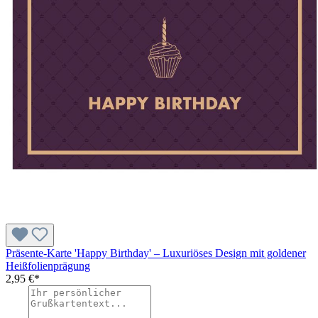
Präsente-Karte 'Happy Birthday' – Luxuriöses Design mit goldener
Heißfolienprägung
2,95 €*