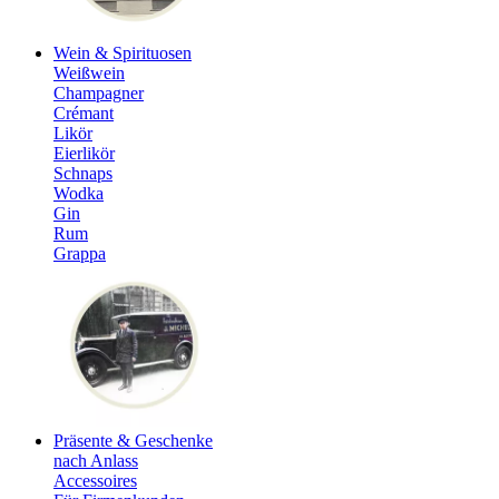
Wein & Spirituosen
Weißwein
Champagner
Crémant
Likör
Eierlikör
Schnaps
Wodka
Gin
Rum
Grappa
Präsente & Geschenke
nach Anlass
Accessoires