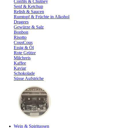
Confits & Chutney
Senf & Ketchup
Relish & Saucen
Rumtopf & Früchte in Alkohol
Dragees
Gewürze & Salz
Bonbon
Risotto
CousCous
Essig & Öl
Rote Grütze
Milchreis
Kaffee
Kaviar
Schokolade
Süsse Aufstriche
Wein & Spirituosen