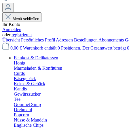
Menü schließen
Ihr Konto
Anmelden
oder
registrieren
Übersicht
Persönliches Profil
Adressen
Bestellungen
Abonnements
Ge
0,00 €
Warenkorb enthält 0 Positionen. Der Gesamtwert beträgt 0
Feinkost & Delikatessen
Honig
Marmeladen & Konfitüren
Curds
Käsegebäck
Kekse & Gebäck
Kandis
Gewürzzucker
Tee
Gourmet Sirup
Drehmahl
Popcorn
Nüsse & Mandeln
Englische Chips