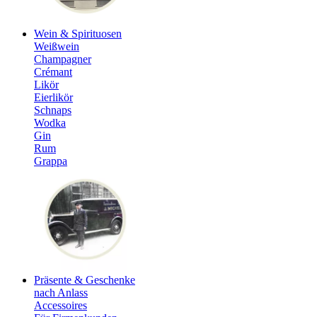
Wein & Spirituosen
Weißwein
Champagner
Crémant
Likör
Eierlikör
Schnaps
Wodka
Gin
Rum
Grappa
Präsente & Geschenke
nach Anlass
Accessoires