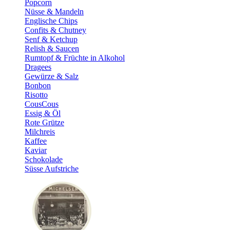
Popcorn
Nüsse & Mandeln
Englische Chips
Confits & Chutney
Senf & Ketchup
Relish & Saucen
Rumtopf & Früchte in Alkohol
Dragees
Gewürze & Salz
Bonbon
Risotto
CousCous
Essig & Öl
Rote Grütze
Milchreis
Kaffee
Kaviar
Schokolade
Süsse Aufstriche