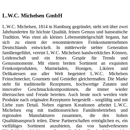
L.W.C. Michelsen GmbH
L.W.C. Michelsen, 1814 in Hamburg gegründet, steht seit über zwei
Jahrhunderten für höchste Qualität, feinen Genuss und hanseatische
Tradition. Was einst als kleines Lebensmittelgeschäft begann, hat
sich zu einem der renommiertesten Feinkostunternehmen
Deutschlands entwickelt. In mittlerweile siebter Generation
familiengeführt, vereint L.W.C. Michelsen handwerkliches Können,
Leidenschaft und ein feines Gespür für Trends und
Genussmomente. Mit einem breiten Sortiment an exquisiten
Feinkostprodukten, Marmeladen, Honigen, Likören und
Delikatessen aus aller Welt begeistert L.W.C. Michelsen
Feinschmecker, Gourmets und Genießer gleichermaßen. Die Marke
steht für traditionelle Rezepturen, hochwertige Zutaten und
innovative Geschmackskompositionen, die immer wieder
überraschen und Freude bereiten. Auch heute noch werden viele
Produkte nach originalen Rezepturen hergestellt – sorgfältig und mit
Liebe zum Detail. Neben eigenen Kreationen arbeitet L.W.C.
Michelsen eng mit traditionsreichen Familienbetrieben und
regionalen Manufakturen zusammen, die den hohen
Qualitätsanspruch teilen. Diese Partnerschaften ermöglichen es, ein
vielfältiges Sortiment anzubieten, das von handverlesenen