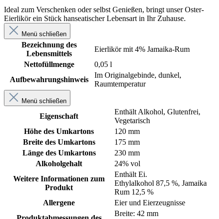
Ideal zum Verschenken oder selbst Genießen, bringt unser Oster-
Eierlikör ein Stück hanseatischer Lebensart in Ihr Zuhause.
Menü schließen
Bezeichnung des
Eierlikör mit 4% Jamaika-Rum
Lebensmittels
Nettofüllmenge
0,05 l
Im Originalgebinde, dunkel,
Aufbewahrungshinweis
Raumtemperatur
Menü schließen
Enthält Alkohol
, Glutenfrei
,
Eigenschaft
Vegetarisch
Höhe des Umkartons
120 mm
Breite des Umkartons
175 mm
Länge des Umkartons
230 mm
Alkoholgehalt
24% vol
Enthält Ei.
Weitere Informationen zum
Ethylalkohol 87,5 %, Jamaika
Produkt
Rum 12,5 %
Allergene
Eier und Eierzeugnisse
Breite: 42 mm
Produktabmessungen des