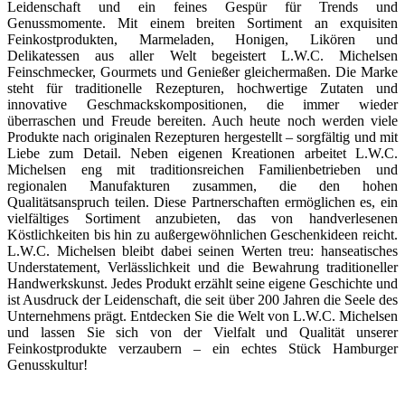
Leidenschaft und ein feines Gespür für Trends und
Genussmomente. Mit einem breiten Sortiment an exquisiten
Feinkostprodukten, Marmeladen, Honigen, Likören und
Delikatessen aus aller Welt begeistert L.W.C. Michelsen
Feinschmecker, Gourmets und Genießer gleichermaßen. Die Marke
steht für traditionelle Rezepturen, hochwertige Zutaten und
innovative Geschmackskompositionen, die immer wieder
überraschen und Freude bereiten. Auch heute noch werden viele
Produkte nach originalen Rezepturen hergestellt – sorgfältig und mit
Liebe zum Detail. Neben eigenen Kreationen arbeitet L.W.C.
Michelsen eng mit traditionsreichen Familienbetrieben und
regionalen Manufakturen zusammen, die den hohen
Qualitätsanspruch teilen. Diese Partnerschaften ermöglichen es, ein
vielfältiges Sortiment anzubieten, das von handverlesenen
Köstlichkeiten bis hin zu außergewöhnlichen Geschenkideen reicht.
L.W.C. Michelsen bleibt dabei seinen Werten treu: hanseatisches
Understatement, Verlässlichkeit und die Bewahrung traditioneller
Handwerkskunst. Jedes Produkt erzählt seine eigene Geschichte und
ist Ausdruck der Leidenschaft, die seit über 200 Jahren die Seele des
Unternehmens prägt. Entdecken Sie die Welt von L.W.C. Michelsen
und lassen Sie sich von der Vielfalt und Qualität unserer
Feinkostprodukte verzaubern – ein echtes Stück Hamburger
Genusskultur!