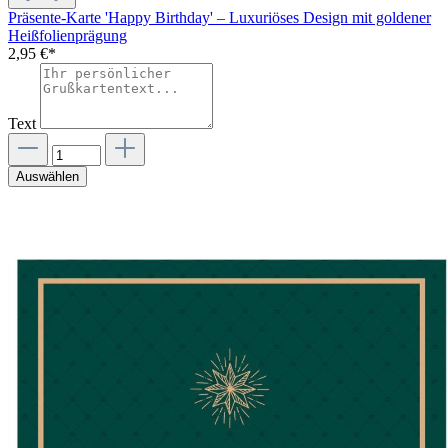
Präsente-Karte 'Happy Birthday' – Luxuriöses Design mit goldener
Heißfolienprägung
2,95 €*
Text
Auswählen