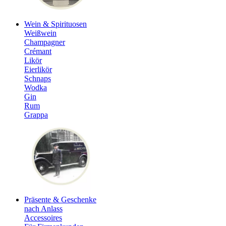
Wein & Spirituosen
Weißwein
Champagner
Crémant
Likör
Eierlikör
Schnaps
Wodka
Gin
Rum
Grappa
Präsente & Geschenke
nach Anlass
Accessoires