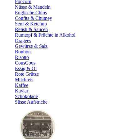
Popcorn
Nüsse & Mandeln
Englische Chips
Confits & Chutney
Senf & Ketchup
Relish & Saucen
Rumtopf & Früchte in Alkohol
Dragees
Gewürze & Salz
Bonbon
Risotto
CousCous
Essig & Öl
Rote Grütze
Milchreis
Kaffee
Kaviar
Schokolade
Süsse Aufstriche