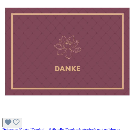
Präsente-Karte 'Danke' – Stilvolle Dankesbotschaft mit goldener