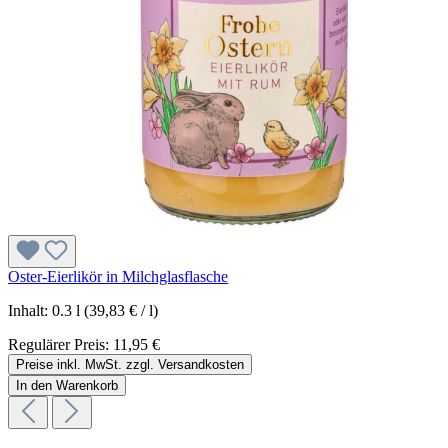
Oster-Eierlikör in Milchglasflasche
Inhalt:
0.3 l
(39,83 € / l)
Regulärer Preis:
11,95 €
Preise inkl. MwSt. zzgl. Versandkosten
In den Warenkorb