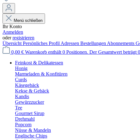
Menü schließen
Ihr Konto
Anmelden
oder
registrieren
Übersicht
Persönliches Profil
Adressen
Bestellungen
Abonnements
Ge
0,00 €
Warenkorb enthält 0 Positionen. Der Gesamtwert beträgt 0
Feinkost & Delikatessen
Honig
Marmeladen & Konfitüren
Curds
Käsegebäck
Kekse & Gebäck
Kandis
Gewürzzucker
Tee
Gourmet Sirup
Drehmahl
Popcorn
Nüsse & Mandeln
Englische Chips