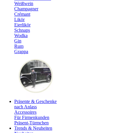
Weißwein
Champagner
Crémant
Likör
Eierlikör
Schnaps
Wodka
Gin
Rum
Grappa
Präsente & Geschenke
nach Anlass
Accessoires
Für Firmenkunden
Präsent-Türmchen
Trends & Neuheiten