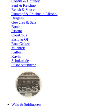
Confits & Chutney
Senf & Ketchup
Relish & Saucen
Rumtopf & Früchte in Alkohol
Dragees
Gewürze & Salz
Bonbon
Risotto
CousCous
Essig & Öl
Rote Grütze
Milchreis
Kaffee
Kaviar
Schokolade
Süsse Aufstriche
Wein & Spirituosen