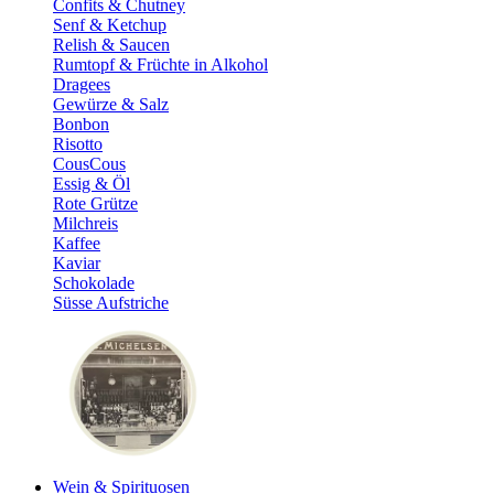
Confits & Chutney
Senf & Ketchup
Relish & Saucen
Rumtopf & Früchte in Alkohol
Dragees
Gewürze & Salz
Bonbon
Risotto
CousCous
Essig & Öl
Rote Grütze
Milchreis
Kaffee
Kaviar
Schokolade
Süsse Aufstriche
Wein & Spirituosen