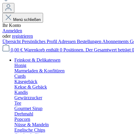
Menü schließen
Ihr Konto
Anmelden
oder
registrieren
Übersicht
Persönliches Profil
Adressen
Bestellungen
Abonnements
Ge
0,00 €
Warenkorb enthält 0 Positionen. Der Gesamtwert beträgt 0
Feinkost & Delikatessen
Honig
Marmeladen & Konfitüren
Curds
Käsegebäck
Kekse & Gebäck
Kandis
Gewürzzucker
Tee
Gourmet Sirup
Drehmahl
Popcorn
Nüsse & Mandeln
Englische Chips