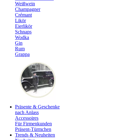
Weißwein
Champagner
Crémant
Likör
Eierlikör
Schnaps
Wodka
Gin
Rum
Grappa
Präsente & Geschenke
nach Anlass
Accessoires
Für Firmenkunden
Präsent-Türmchen
Trends & Neuheiten