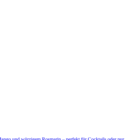
ango und würzigem Rosmarin – perfekt für Cocktails oder pur.