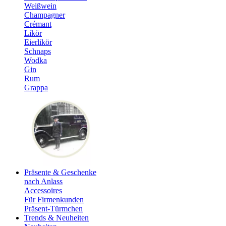
Weißwein
Champagner
Crémant
Likör
Eierlikör
Schnaps
Wodka
Gin
Rum
Grappa
Präsente & Geschenke
nach Anlass
Accessoires
Für Firmenkunden
Präsent-Türmchen
Trends & Neuheiten