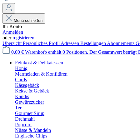
Menü schließen
Ihr Konto
Anmelden
oder
registrieren
Übersicht
Persönliches Profil
Adressen
Bestellungen
Abonnements
Ge
0,00 €
Warenkorb enthält 0 Positionen. Der Gesamtwert beträgt 0
Feinkost & Delikatessen
Honig
Marmeladen & Konfitüren
Curds
Käsegebäck
Kekse & Gebäck
Kandis
Gewürzzucker
Tee
Gourmet Sirup
Drehmahl
Popcorn
Nüsse & Mandeln
Englische Chips