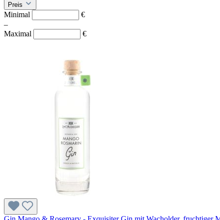
Preis
Minimal
€
–
Maximal
€
Gin Mango & Rosemary - Exquisiter Gin mit Wacholder, fruchtiger M