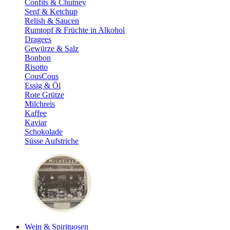
Confits & Chutney
Senf & Ketchup
Relish & Saucen
Rumtopf & Früchte in Alkohol
Dragees
Gewürze & Salz
Bonbon
Risotto
CousCous
Essig & Öl
Rote Grütze
Milchreis
Kaffee
Kaviar
Schokolade
Süsse Aufstriche
Wein & Spirituosen