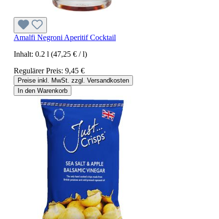
Amalfi Negroni Aperitif Cocktail
Inhalt:
0.2 l
(47,25 € / l)
Regulärer Preis:
9,45 €
Preise inkl. MwSt. zzgl. Versandkosten
In den Warenkorb