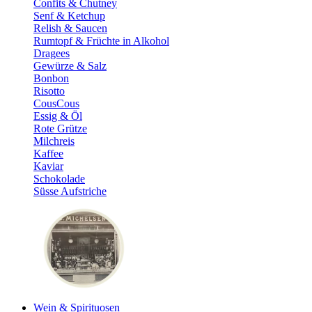
Confits & Chutney
Senf & Ketchup
Relish & Saucen
Rumtopf & Früchte in Alkohol
Dragees
Gewürze & Salz
Bonbon
Risotto
CousCous
Essig & Öl
Rote Grütze
Milchreis
Kaffee
Kaviar
Schokolade
Süsse Aufstriche
Wein & Spirituosen