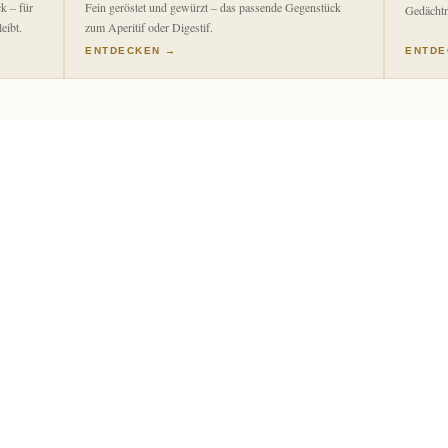
k – für
Fein geröstet und gewürzt – das passende Gegenstück
Gedächtn
eibt.
zum Aperitif oder Digestif.
ENTDECKEN →
ENTDE