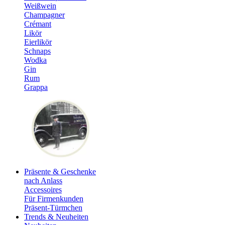
Weißwein
Champagner
Crémant
Likör
Eierlikör
Schnaps
Wodka
Gin
Rum
Grappa
Präsente & Geschenke
nach Anlass
Accessoires
Für Firmenkunden
Präsent-Türmchen
Trends & Neuheiten