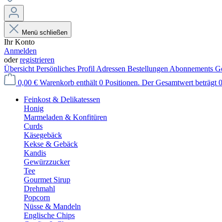
Menü schließen
Ihr Konto
Anmelden
oder
registrieren
Übersicht
Persönliches Profil
Adressen
Bestellungen
Abonnements
Ge
0,00 €
Warenkorb enthält 0 Positionen. Der Gesamtwert beträgt 0
Feinkost & Delikatessen
Honig
Marmeladen & Konfitüren
Curds
Käsegebäck
Kekse & Gebäck
Kandis
Gewürzzucker
Tee
Gourmet Sirup
Drehmahl
Popcorn
Nüsse & Mandeln
Englische Chips