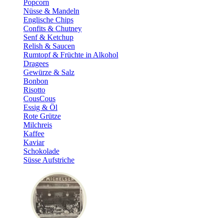
Popcorn
Nüsse & Mandeln
Englische Chips
Confits & Chutney
Senf & Ketchup
Relish & Saucen
Rumtopf & Früchte in Alkohol
Dragees
Gewürze & Salz
Bonbon
Risotto
CousCous
Essig & Öl
Rote Grütze
Milchreis
Kaffee
Kaviar
Schokolade
Süsse Aufstriche