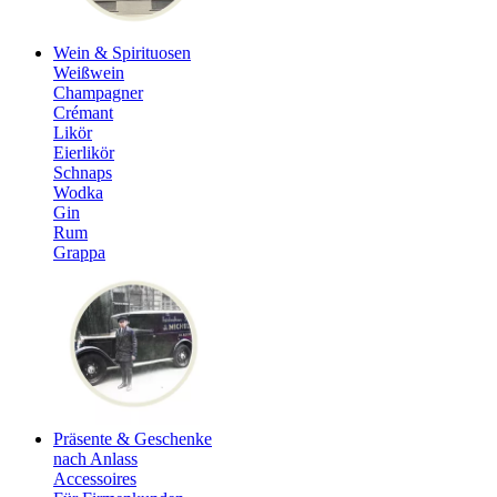
Wein & Spirituosen
Weißwein
Champagner
Crémant
Likör
Eierlikör
Schnaps
Wodka
Gin
Rum
Grappa
Präsente & Geschenke
nach Anlass
Accessoires