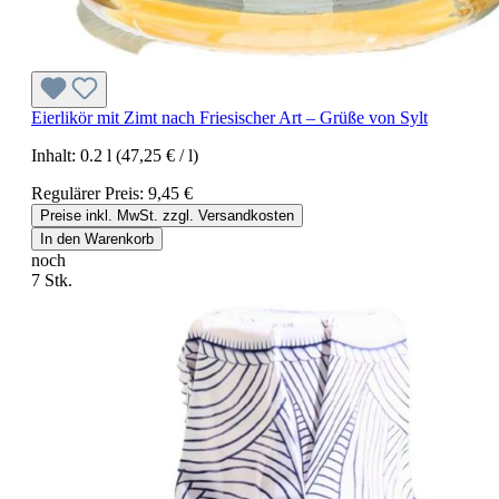
Eierlikör mit Zimt nach Friesischer Art – Grüße von Sylt
Inhalt:
0.2 l
(47,25 € / l)
Regulärer Preis:
9,45 €
Preise inkl. MwSt. zzgl. Versandkosten
In den Warenkorb
noch
7 Stk.