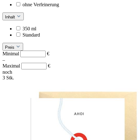
ohne Verfeinerung
Inhalt
350 ml
Standard
Preis
Minimal
€
–
Maximal
€
noch
3 Stk.