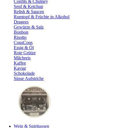
Confits & Chutney
Senf & Ketchup
Relish & Saucen
Rumtopf & Früchte in Alkohol
Dragees
Gewürze & Salz
Bonbon
Risotto
CousCous
Essig & Öl
Rote Grütze
Milchreis
Kaffee
Kaviar
Schokolade
Süsse Aufstriche
Wein & Spirituosen