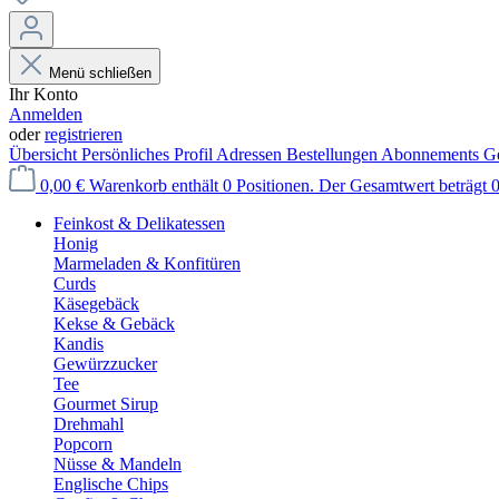
Menü schließen
Ihr Konto
Anmelden
oder
registrieren
Übersicht
Persönliches Profil
Adressen
Bestellungen
Abonnements
Ge
0,00 €
Warenkorb enthält 0 Positionen. Der Gesamtwert beträgt 0
Feinkost & Delikatessen
Honig
Marmeladen & Konfitüren
Curds
Käsegebäck
Kekse & Gebäck
Kandis
Gewürzzucker
Tee
Gourmet Sirup
Drehmahl
Popcorn
Nüsse & Mandeln
Englische Chips