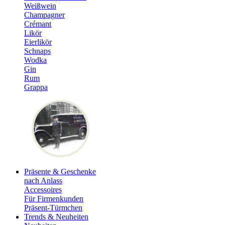
Weißwein
Champagner
Crémant
Likör
Eierlikör
Schnaps
Wodka
Gin
Rum
Grappa
Präsente & Geschenke
nach Anlass
Accessoires
Für Firmenkunden
Präsent-Türmchen
Trends & Neuheiten