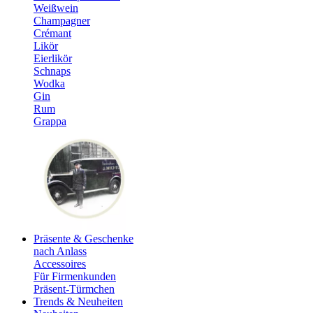
Weißwein
Champagner
Crémant
Likör
Eierlikör
Schnaps
Wodka
Gin
Rum
Grappa
Präsente & Geschenke
nach Anlass
Accessoires
Für Firmenkunden
Präsent-Türmchen
Trends & Neuheiten