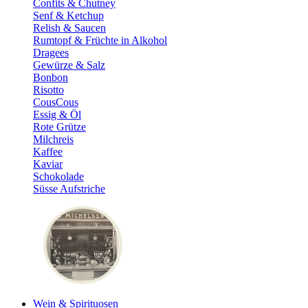
Confits & Chutney
Senf & Ketchup
Relish & Saucen
Rumtopf & Früchte in Alkohol
Dragees
Gewürze & Salz
Bonbon
Risotto
CousCous
Essig & Öl
Rote Grütze
Milchreis
Kaffee
Kaviar
Schokolade
Süsse Aufstriche
Wein & Spirituosen