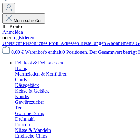
Menü schließen
Ihr Konto
Anmelden
oder
registrieren
Übersicht
Persönliches Profil
Adressen
Bestellungen
Abonnements
Ge
0,00 €
Warenkorb enthält 0 Positionen. Der Gesamtwert beträgt 0
Feinkost & Delikatessen
Honig
Marmeladen & Konfitüren
Curds
Käsegebäck
Kekse & Gebäck
Kandis
Gewürzzucker
Tee
Gourmet Sirup
Drehmahl
Popcorn
Nüsse & Mandeln
Englische Chips