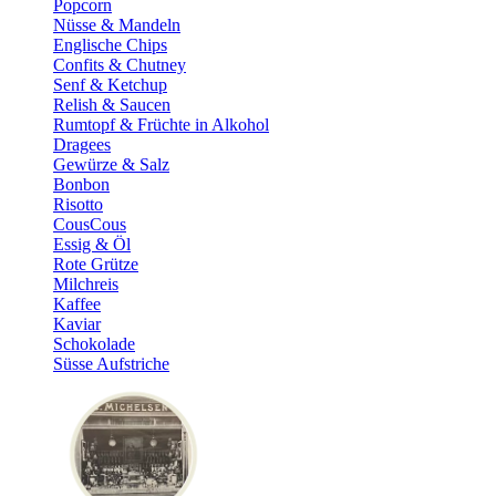
Popcorn
Nüsse & Mandeln
Englische Chips
Confits & Chutney
Senf & Ketchup
Relish & Saucen
Rumtopf & Früchte in Alkohol
Dragees
Gewürze & Salz
Bonbon
Risotto
CousCous
Essig & Öl
Rote Grütze
Milchreis
Kaffee
Kaviar
Schokolade
Süsse Aufstriche