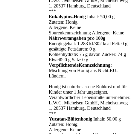
L.W.C. Michelsen GmbH, Michelsenweg
1, 20537 Hamburg, Deutschland
***
Eukalyptus-Honig
Inhalt: 50,00 g
Zutaten: Honig
Allergene: Keine
Spurenkennzeichnung Allergene: Keine
Nährwertangaben pro 100g
Energiegehalt: 1.283 kJ/302 kcal Fett: 0 g
gesättigte Fettsäuren: 0 g
Kohlenhydrate: 75 g davon Zucker: 74 g
Eiweiß: 0 g Salz: 0 g
VerpflichtendeKennzeichnung:
Mischung von Honig aus Nicht-EU-
Ländern.
Honig ist naturbelassene Rohkost und für
Kinder unter 1 Jahr ungeeignet.
Verantwortlicher Lebensmittelunternehmer:
L.W.C. Michelsen GmbH, Michelsenweg
1, 20537 Hamburg, Deutschland
***
Yucatan-Blütenhonig
Inhalt: 50,00 g
Zutaten: Honig
Allergene: Keine