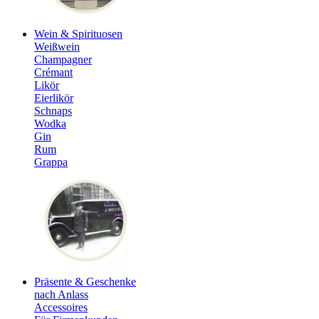
Wein & Spirituosen
Weißwein
Champagner
Crémant
Likör
Eierlikör
Schnaps
Wodka
Gin
Rum
Grappa
Präsente & Geschenke
nach Anlass
Accessoires