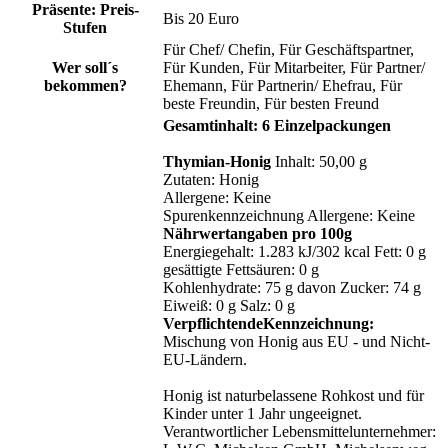
Präsente: Preis-
Bis 20 Euro
Stufen
Für Chef/ Chefin
, Für Geschäftspartner
,
Wer soll´s
Für Kunden
, Für Mitarbeiter
, Für Partner/
bekommen?
Ehemann
, Für Partnerin/ Ehefrau
, Für
beste Freundin
, Für besten Freund
Gesamtinhalt: 6 Einzelpackungen
Thymian-Honig
Inhalt: 50,00 g
Zutaten: Honig
Allergene: Keine
Spurenkennzeichnung Allergene: Keine
Nährwertangaben pro 100g
Energiegehalt: 1.283 kJ/302 kcal Fett: 0 g
gesättigte Fettsäuren: 0 g
Kohlenhydrate: 75 g davon Zucker: 74 g
Eiweiß: 0 g Salz: 0 g
VerpflichtendeKennzeichnung:
Mischung von Honig aus EU - und Nicht-
EU-Ländern.
Honig ist naturbelassene Rohkost und für
Kinder unter 1 Jahr ungeeignet.
Verantwortlicher Lebensmittelunternehmer: