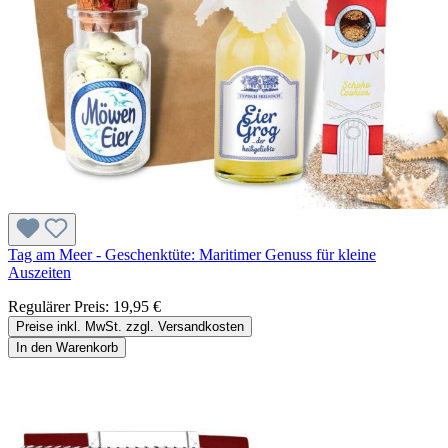
Tag am Meer - Geschenktüte: Maritimer Genuss für kleine
Auszeiten
Regulärer Preis:
19,95 €
Preise inkl. MwSt. zzgl. Versandkosten
In den Warenkorb