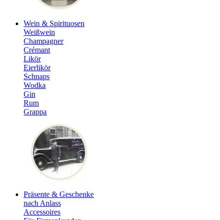
Wein & Spirituosen
Weißwein
Champagner
Crémant
Likör
Eierlikör
Schnaps
Wodka
Gin
Rum
Grappa
Präsente & Geschenke
nach Anlass
Accessoires