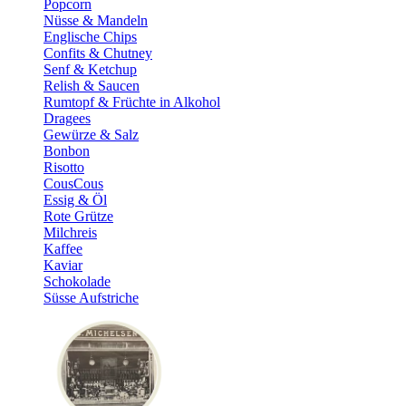
Popcorn
Nüsse & Mandeln
Englische Chips
Confits & Chutney
Senf & Ketchup
Relish & Saucen
Rumtopf & Früchte in Alkohol
Dragees
Gewürze & Salz
Bonbon
Risotto
CousCous
Essig & Öl
Rote Grütze
Milchreis
Kaffee
Kaviar
Schokolade
Süsse Aufstriche