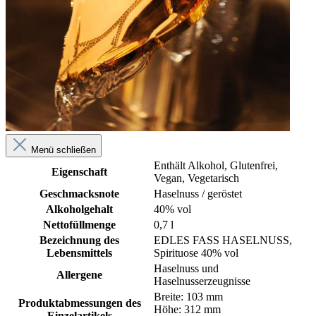
Menü schließen
Enthält Alkohol
, Glutenfrei
,
Eigenschaft
Vegan
, Vegetarisch
Geschmacksnote
Haselnuss / geröstet
Alkoholgehalt
40% vol
Nettofüllmenge
0,7 l
Bezeichnung des
EDLES FASS HASELNUSS,
Lebensmittels
Spirituose 40% vol
Haselnuss und
Allergene
Haselnusserzeugnisse
Breite: 103 mm
Produktabmessungen des
Höhe: 312 mm
Einzelartikels