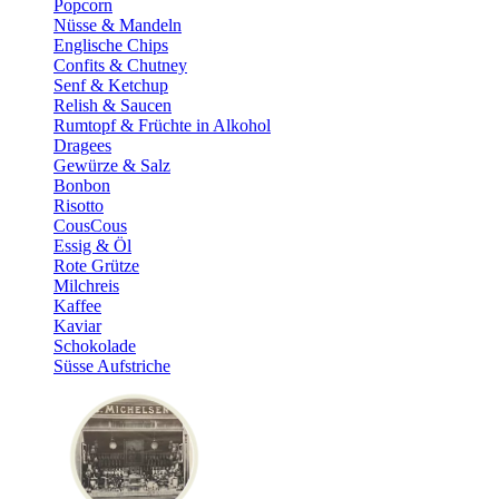
Popcorn
Nüsse & Mandeln
Englische Chips
Confits & Chutney
Senf & Ketchup
Relish & Saucen
Rumtopf & Früchte in Alkohol
Dragees
Gewürze & Salz
Bonbon
Risotto
CousCous
Essig & Öl
Rote Grütze
Milchreis
Kaffee
Kaviar
Schokolade
Süsse Aufstriche