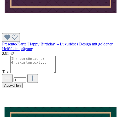
Präsente-Karte 'Happy Birthday' – Luxuriöses Design mit goldener
Heißfolienprägung
2,95 €*
Text
Auswählen