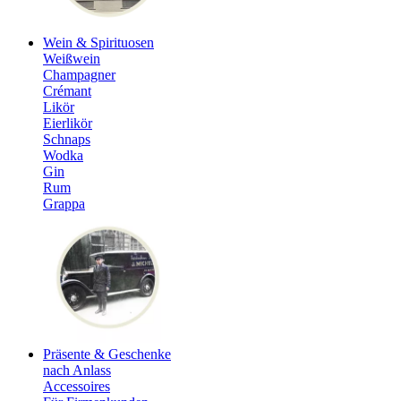
Wein & Spirituosen
Weißwein
Champagner
Crémant
Likör
Eierlikör
Schnaps
Wodka
Gin
Rum
Grappa
Präsente & Geschenke
nach Anlass
Accessoires