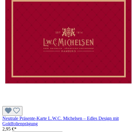
Neutrale Präsente-Karte L.W.C. Michelsen – Edles Design mit
Goldfolienprägung
2,95 €*