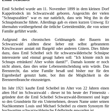
Emil Scheibel wurde am 11. November 1899 in dem kleinen Dorf
Kappelrodeck im Schwarzwald geboren. Angesichts der vielen
"Schnapszahlen" war es nur natürlich, dass sein Weg ihn in die
Schnapsbranche führte. Allerdings gab es einen kurzen Umweg: Er
übernahm vorübergehend die örtliche Getreidemühle, die von seiner
Familie geführt wurde.
Aufgrund des chronischen Geldmangels der Bauern im
Schwarzwald zahlten diese lieber mit selbst gebranntem
Kirschwasser anstatt mit Bargeld oder anderen Gütern. Dies führte
dazu, dass Emil Scheibel sich für schwarzwälderische Schnäpse
interessierte und einmal gesagt haben soll: "Ich könnte mich im
Schnaps ertränken! Aber wohin damit?". Damals konnte er noch
nicht ahnen, dass dies seine Lebensentscheidung sein würde. Das
Brennrecht, das seine Familie besaß und bisher nur für den
Eigenbedarf genutzt hatte, bot ihm die Möglichkeit in die
Brennereibranche einzusteigen.
Im Jahr 1921 kaufte Emil Scheibel im Alter von 22 Jahren einen
alten Hof im Schwarzwald - dieser ist bis heute der Firmensitz -
gründete dort die Emil Scheibel Schwarzwald-Brennerei und legte
so den Grundstein für ein Unternehmen, dessen Name unter seinen
Nachkommen Louis und Michael Scheibel zu einem Synonym für
hochwertige schwarzwälderische Edelbrände geworden ist.