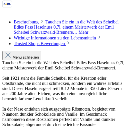
Beschreibung
Tauchen Sie ein in die Welt des Scheibel
Edles Fass Haselnuss 0,7l, einem Meisterwerk der Emil
Scheibel Schwarzwald-Brennere…
Mehr
Wichtige Informationen zu den Lebensmitteln
Trusted Shops Bewertungen
Menü schließen
Tauchen Sie ein in die Welt des Scheibel Edles Fass Haselnuss 0,7l,
einem Meisterwerk der Emil Scheibel Schwarzwald-Brennerei.
Seit 1921 steht die Familie Scheibel für die Kreation edler
Obstbrände, die nicht nur schmecken, sondern ein wahres Erlebnis
sind. Dieser Haselnussgeist reift 8-12 Monate in 350-Liter-Fässern
aus 200 Jahre alten Eichen, was ihm eine unvergleichliche
bernsteinfarbene Leuchtkraft verleiht.
In der Nase entfalten sich ausgeprägte Röstnoten, begleitet von
Nuancen dunkler Schokolade und Vanille. Im Geschmack
harmonieren diese Röstaromen perfekt mit Vanille und dunkler
Schokolade, abgerundet durch eine leichte Fassnote.