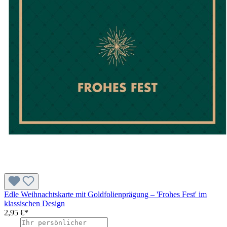
Edle Weihnachtskarte mit Goldfolienprägung – 'Frohes Fest' im
klassischen Design
2,95 €*