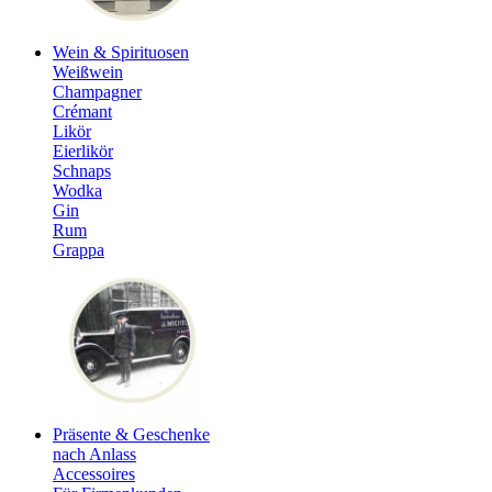
Wein & Spirituosen
Weißwein
Champagner
Crémant
Likör
Eierlikör
Schnaps
Wodka
Gin
Rum
Grappa
Präsente & Geschenke
nach Anlass
Accessoires