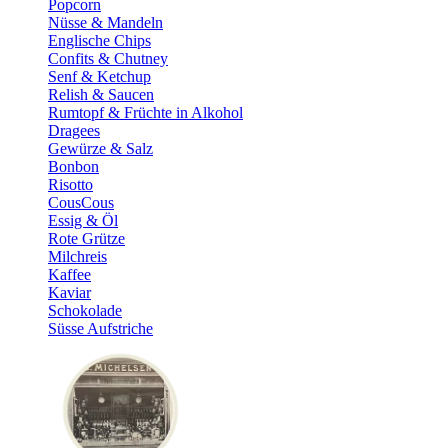
Popcorn
Nüsse & Mandeln
Englische Chips
Confits & Chutney
Senf & Ketchup
Relish & Saucen
Rumtopf & Früchte in Alkohol
Dragees
Gewürze & Salz
Bonbon
Risotto
CousCous
Essig & Öl
Rote Grütze
Milchreis
Kaffee
Kaviar
Schokolade
Süsse Aufstriche