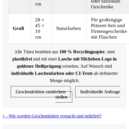
oder saisonale
cm
Geschenke
28 ×
Für großzügige
45 ×
Präsent-Sets und
Groß
Naturfarben
10
Firmengeschenke
cm
mit Flaschen
Alle Tüten bestehen aus
100 % Recyclingpapier
, sind
plastikfrei
und mit einer
Lasche mit Michelsen-Logo in
goldener Heißprägung
versehen. Auf Wunsch sind
individuelle Laschenfarben oder CI-Texte
ab definierter
Menge möglich.
Geschenktüten entdecken
Individuelle Anfrage
stellen
+
-
Wie werden Geschenktüten verpackt und geliefert?