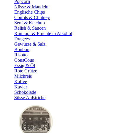
Popcorn
Nüsse & Mandeln
Englische Chips
Confits & Chutney
Senf & Ketchup
Relish & Saucen
Rumtopf & Früchte in Alkohol
Dragees
Gewürze & Salz
Bonbon
Risotto
CousCous
Essig & Öl
Rote Grütze
Milchreis
Kaffee
Kaviar
Schokolade
Süsse Aufstriche