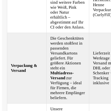
sind weitere Farben
Henne
wie Weiß, Pink
Verpacku
oder Natur
(CurlyFill
erhältlich –
abgestimmt auf Ihr
CI oder den Anlass.
Die Geschenktüten
werden stoßfest in
passenden
Versandkartons
Lieferzeit
geliefert. Für
Werktage 
größere Aktionen
Versand m
Verpackung &
steht ein
DHL oder
Versand
Multiadress-
Schenker 
Versand
zur
Tracking
Verfügung – ideal
inklusive
für Firmen, die
mehrere Empfänger
beliefern.
Unsere