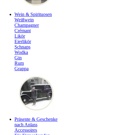
Wein & Spirituosen
Weißwein
Champagner
Crémant
Likör
Eierlikör
Schnaps
Wodka
Gin
Rum
Grappa
Präsente & Geschenke
nach Anlass
Accessoires