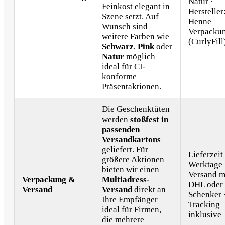
Natur ·
Feinkost elegant in
Hersteller
Szene setzt. Auf
Henne
Wunsch sind
Verpacku
weitere Farben wie
(CurlyFill
Schwarz
,
Pink
oder
Natur
möglich –
ideal für CI-
konforme
Präsentaktionen.
Die Geschenktüten
werden
stoßfest in
passenden
Versandkartons
geliefert. Für
Lieferzeit
größere Aktionen
Werktage 
bieten wir einen
Versand m
Verpackung &
Multiadress-
DHL oder
Versand
Versand
direkt an
Schenker 
Ihre Empfänger –
Tracking
ideal für Firmen,
inklusive
die mehrere