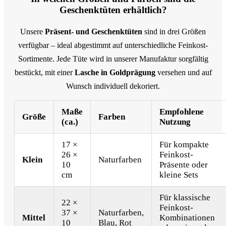
Geschenktüten erhältlich?
Unsere
Präsent- und Geschenktüten
sind in drei Größen
verfügbar – ideal abgestimmt auf unterschiedliche Feinkost-
Sortimente. Jede Tüte wird in unserer Manufaktur sorgfältig
bestückt, mit einer
Lasche in Goldprägung
versehen und auf
Wunsch individuell dekoriert.
Maße
Empfohlene
Größe
Farben
(ca.)
Nutzung
17 ×
Für kompakte
26 ×
Feinkost-
Klein
Naturfarben
10
Präsente oder
cm
kleine Sets
Für klassische
22 ×
Feinkost-
37 ×
Naturfarben,
Mittel
Kombinationen
10
Blau, Rot