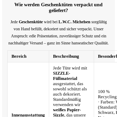
Wie werden Geschenktüten verpackt und
geliefert?
Jede
Geschenktüte
wird bei
L.W.C. Michelsen
sorgfältig
von Hand befüllt, dekoriert und sicher verpackt. Unser
Anspruch: edle Präsentation, zuverlässiger Schutz und ein
nachhaltiger Versand – ganz im Sinne hanseatischer Qualität.
Bereich
Beschreibung
Besonder
Jede Tüte wird mit
SIZZLE-
Füllmaterial
ausgestattet, das
sowohl schützt als
100 %
auch dekoriert.
Recycling
Standardmäßig
· Farben:
verwenden wir
(Standard)
weißes Papier-
Schwarz, 
Innenausstattung
Sizzle
, das unsere