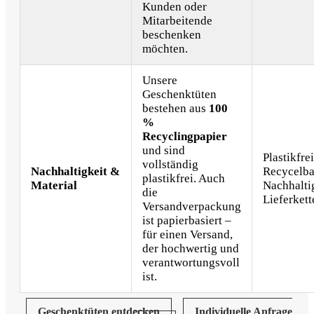
Kunden oder
Mitarbeitende
beschenken
möchten.
Unsere
Geschenktüten
bestehen aus
100
%
Recyclingpapier
und sind
Plastikfrei
vollständig
Nachhaltigkeit &
Recycelba
plastikfrei. Auch
Material
Nachhalti
die
Lieferkett
Versandverpackung
ist papierbasiert –
für einen Versand,
der hochwertig und
verantwortungsvoll
ist.
Geschenktüten entdecken
Individuelle Anfrage