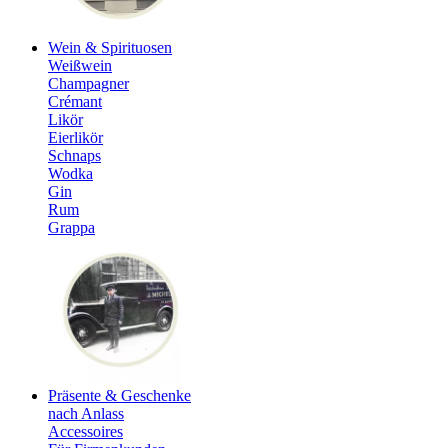
Wein & Spirituosen
Weißwein
Champagner
Crémant
Likör
Eierlikör
Schnaps
Wodka
Gin
Rum
Grappa
Präsente & Geschenke
nach Anlass
Accessoires