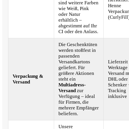
sind weitere Farben
Henne
wie Weiß, Pink
Verpacku
oder Natur
(CurlyFill
erhältlich –
abgestimmt auf Ihr
CI oder den Anlass.
Die Geschenktüten
werden stoßfest in
passenden
Versandkartons
Lieferzeit
geliefert. Für
Werktage 
größere Aktionen
Versand m
Verpackung &
steht ein
DHL oder
Versand
Multiadress-
Schenker 
Versand
zur
Tracking
Verfügung – ideal
inklusive
für Firmen, die
mehrere Empfänger
beliefern.
Unsere