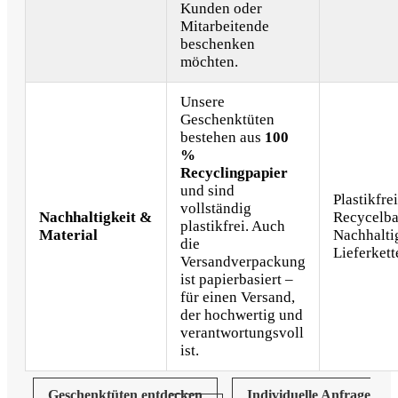
Kunden oder
Mitarbeitende
beschenken
möchten.
Unsere
Geschenktüten
bestehen aus
100
%
Recyclingpapier
und sind
Plastikfrei
vollständig
Nachhaltigkeit &
Recycelba
plastikfrei. Auch
Material
Nachhalti
die
Lieferkett
Versandverpackung
ist papierbasiert –
für einen Versand,
der hochwertig und
verantwortungsvoll
ist.
Geschenktüten entdecken
Individuelle Anfrage