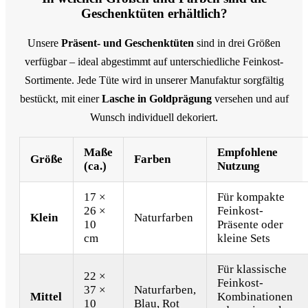
Geschenktüten erhältlich?
Unsere
Präsent- und Geschenktüten
sind in drei Größen
verfügbar – ideal abgestimmt auf unterschiedliche Feinkost-
Sortimente. Jede Tüte wird in unserer Manufaktur sorgfältig
bestückt, mit einer
Lasche in Goldprägung
versehen und auf
Wunsch individuell dekoriert.
Maße
Empfohlene
Größe
Farben
(ca.)
Nutzung
17 ×
Für kompakte
26 ×
Feinkost-
Klein
Naturfarben
10
Präsente oder
cm
kleine Sets
Für klassische
22 ×
Feinkost-
37 ×
Naturfarben,
Mittel
Kombinationen
10
Blau, Rot