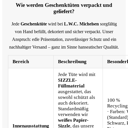
Wie werden Geschenktüten verpackt und
geliefert?
Jede
Geschenktüte
wird bei
L.W.C. Michelsen
sorgfältig
von Hand befüllt, dekoriert und sicher verpackt. Unser
Anspruch: edle Präsentation, zuverlässiger Schutz und ein
nachhaltiger Versand – ganz im Sinne hanseatischer Qualität.
Bereich
Beschreibung
Besonder
Jede Tüte wird mit
SIZZLE-
Füllmaterial
ausgestattet, das
sowohl schützt als
100 %
auch dekoriert.
Recycling
Standardmäßig
· Farben:
verwenden wir
(Standard)
weißes Papier-
Schwarz, 
Innenausstattung
Sizzle
, das unsere