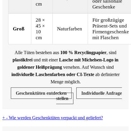
oder saisonale
cm
Geschenke
28 ×
Für großzügige
45 ×
Präsent-Sets und
Groß
Naturfarben
10
Firmengeschenke
cm
mit Flaschen
Alle Tüten bestehen aus
100 % Recyclingpapier
, sind
plastikfrei
und mit einer
Lasche mit Michelsen-Logo in
goldener Heißprägung
versehen. Auf Wunsch sind
individuelle Laschenfarben oder CI-Texte
ab definierter
Menge möglich.
Geschenktüten entdecken
Individuelle Anfrage
stellen
+
-
Wie werden Geschenktüten verpackt und geliefert?