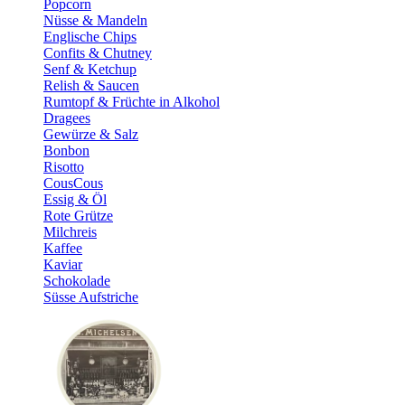
Popcorn
Nüsse & Mandeln
Englische Chips
Confits & Chutney
Senf & Ketchup
Relish & Saucen
Rumtopf & Früchte in Alkohol
Dragees
Gewürze & Salz
Bonbon
Risotto
CousCous
Essig & Öl
Rote Grütze
Milchreis
Kaffee
Kaviar
Schokolade
Süsse Aufstriche