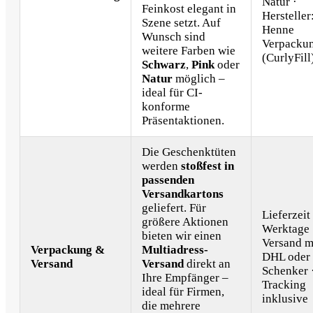
Natur ·
Feinkost elegant in
Hersteller
Szene setzt. Auf
Henne
Wunsch sind
Verpacku
weitere Farben wie
(CurlyFill
Schwarz
,
Pink
oder
Natur
möglich –
ideal für CI-
konforme
Präsentaktionen.
Die Geschenktüten
werden
stoßfest in
passenden
Versandkartons
geliefert. Für
Lieferzeit
größere Aktionen
Werktage 
bieten wir einen
Versand m
Verpackung &
Multiadress-
DHL oder
Versand
Versand
direkt an
Schenker 
Ihre Empfänger –
Tracking
ideal für Firmen,
inklusive
die mehrere