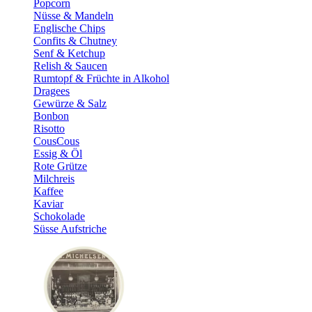
Popcorn
Nüsse & Mandeln
Englische Chips
Confits & Chutney
Senf & Ketchup
Relish & Saucen
Rumtopf & Früchte in Alkohol
Dragees
Gewürze & Salz
Bonbon
Risotto
CousCous
Essig & Öl
Rote Grütze
Milchreis
Kaffee
Kaviar
Schokolade
Süsse Aufstriche