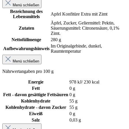
Menü schließen
Bezeichnung des
Apfel Konfitüre Extra mit Zimt
Lebensmittels
Äpfel, Zucker, Geliermittel: Pektin,
Zutaten
Säuerungsmittel: Citronensäure, 0,1%
Zimt.
Nettofüllmenge
280 g
Im Originalgebinde, dunkel,
Aufbewahrungshinweis
Raumtemperatur
Menü schließen
Nährwertangaben pro 100 g
Energie
978 kJ/ 230 kcal
Fett
0 g
Fett - davon gesättigte Fettsäuren
0 g
Kohlenhydrate
55 g
Kohlenhydrate - davon Zucker
55 g
Eiweiß
0 g
Salz
0,03 g