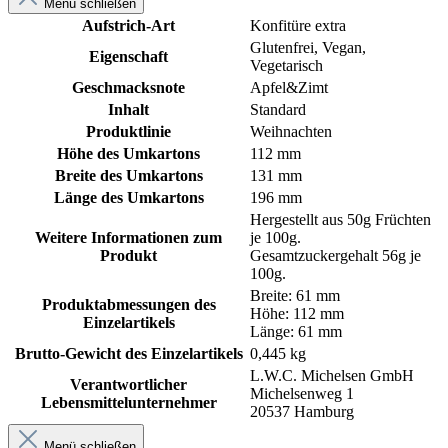
Menü schließen
Aufstrich-Art
Konfitüre extra
Glutenfrei
, Vegan
,
Eigenschaft
Vegetarisch
Geschmacksnote
Apfel&Zimt
Inhalt
Standard
Produktlinie
Weihnachten
Höhe des Umkartons
112 mm
Breite des Umkartons
131 mm
Länge des Umkartons
196 mm
Hergestellt aus 50g Früchten
Weitere Informationen zum
je 100g.
Produkt
Gesamtzuckergehalt 56g je
100g.
Breite: 61 mm
Produktabmessungen des
Höhe: 112 mm
Einzelartikels
Länge: 61 mm
Brutto-Gewicht des Einzelartikels
0,445 kg
L.W.C. Michelsen GmbH
Verantwortlicher
Michelsenweg 1
Lebensmittelunternehmer
20537 Hamburg
Menü schließen