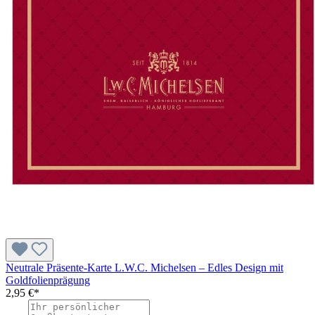
Neutrale Präsente-Karte L.W.C. Michelsen – Edles Design mit
Goldfolienprägung
2,95 €*