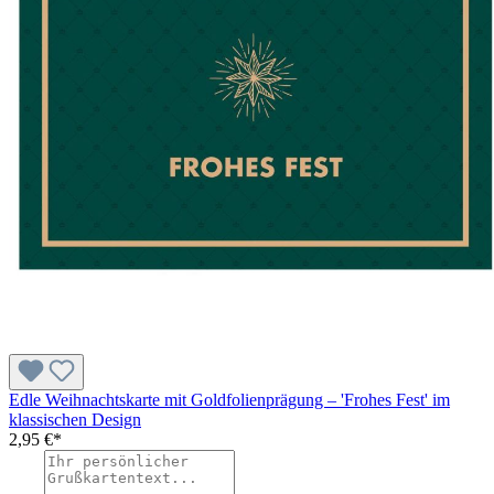
Edle Weihnachtskarte mit Goldfolienprägung – 'Frohes Fest' im
klassischen Design
2,95 €*