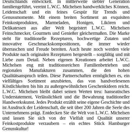
Deutschlands entwickelt. In mittlerweile siebter Generation
familiengeführt, vereint L.W.C. Michelsen handwerkliches Können,
Leidenschaft und ein feines Gespür für Trends und
Genussmomente. Mit einem breiten Sortiment an exquisiten
Feinkostprodukten, Marmeladen, Honigen, Likören und
Delikatessen aus aller Welt begeistert L.W.C. Michelsen
Feinschmecker, Gourmets und Genießer gleichermaßen. Die Marke
steht für traditionelle Rezepturen, hochwertige Zutaten und
innovative Geschmackskompositionen, die immer wieder
überraschen und Freude bereiten. Auch heute noch werden viele
Produkte nach originalen Rezepturen hergestellt – sorgfältig und mit
Liebe zum Detail. Neben eigenen Kreationen arbeitet L.W.C.
Michelsen eng mit traditionsreichen Familienbetrieben und
regionalen Manufakturen zusammen, die den hohen
Qualitätsanspruch teilen. Diese Partnerschaften ermöglichen es, ein
vielfältiges Sortiment anzubieten, das von handverlesenen
Köstlichkeiten bis hin zu außergewöhnlichen Geschenkideen reicht.
L.W.C. Michelsen bleibt dabei seinen Werten treu: hanseatisches
Understatement, Verlässlichkeit und die Bewahrung traditioneller
Handwerkskunst. Jedes Produkt erzählt seine eigene Geschichte und
ist Ausdruck der Leidenschaft, die seit über 200 Jahren die Seele des
Unternehmens prägt. Entdecken Sie die Welt von L.W.C. Michelsen
und lassen Sie sich von der Vielfalt und Qualität unserer
Feinkostprodukte verzaubern – ein echtes Stück Hamburger
Genusskultur!