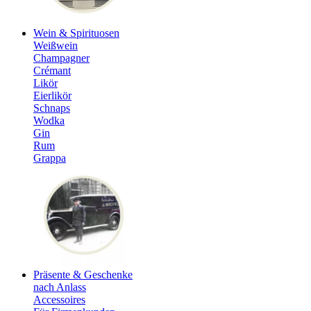
Wein & Spirituosen
Weißwein
Champagner
Crémant
Likör
Eierlikör
Schnaps
Wodka
Gin
Rum
Grappa
Präsente & Geschenke
nach Anlass
Accessoires