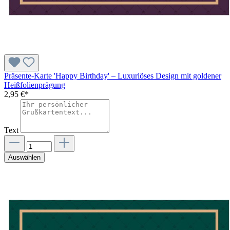
Präsente-Karte 'Happy Birthday' – Luxuriöses Design mit goldener
Heißfolienprägung
2,95 €*
Text
Auswählen