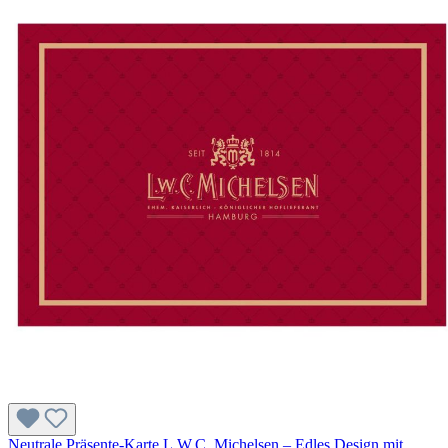
Neutrale Präsente-Karte L.W.C. Michelsen – Edles Design mit