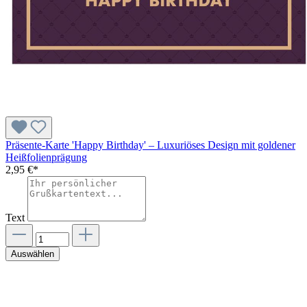
Präsente-Karte 'Happy Birthday' – Luxuriöses Design mit goldener
Heißfolienprägung
2,95 €*
Text
Auswählen