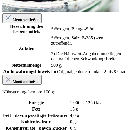
Menü schließen
Bezeichnung des
Störrogen, Beluga-Stör
Lebensmittels
Störrogen, Salz, E-285 (wenn
zutreffend).
Zutaten
*) Die Nährwert-Angaben unterliegen
den natürlichen Schwankungsbreiten.
Nettofüllmenge
500 g
Aufbewahrungshinweis
Im Originalgebinde, dunkel, 2 bis 8 Grad
Menü schließen
Nährwertangaben pro 100 g
Energie
1.000 kJ/ 250 kcal
Fett
15 g
Fett - davon gesättigte Fettsäuren
4,0 g
Kohlenhydrate
0 g
Kohlenhydrate - davon Zucker
0 g