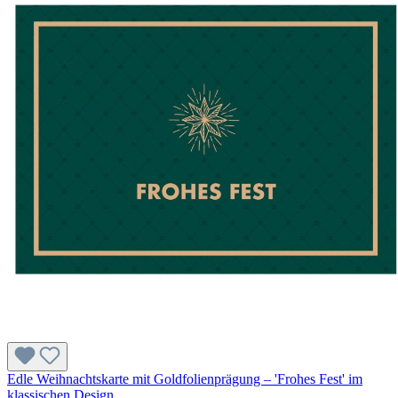
Edle Weihnachtskarte mit Goldfolienprägung – 'Frohes Fest' im
klassischen Design