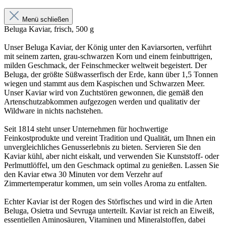
Menü schließen
Beluga Kaviar, frisch, 500 g
Unser Beluga Kaviar, der König unter den Kaviarsorten, verführt
mit seinem zarten, grau-schwarzen Korn und einem feinbuttrigen,
milden Geschmack, der Feinschmecker weltweit begeistert. Der
Beluga, der größte Süßwasserfisch der Erde, kann über 1,5 Tonnen
wiegen und stammt aus dem Kaspischen und Schwarzen Meer.
Unser Kaviar wird von Zuchtstören gewonnen, die gemäß den
Artenschutzabkommen aufgezogen werden und qualitativ der
Wildware in nichts nachstehen.
Seit 1814 steht unser Unternehmen für hochwertige
Feinkostprodukte und vereint Tradition und Qualität, um Ihnen ein
unvergleichliches Genusserlebnis zu bieten. Servieren Sie den
Kaviar kühl, aber nicht eiskalt, und verwenden Sie Kunststoff- oder
Perlmuttlöffel, um den Geschmack optimal zu genießen. Lassen Sie
den Kaviar etwa 30 Minuten vor dem Verzehr auf
Zimmertemperatur kommen, um sein volles Aroma zu entfalten.
Echter Kaviar ist der Rogen des Störfisches und wird in die Arten
Beluga, Osietra und Sevruga unterteilt. Kaviar ist reich an Eiweiß,
essentiellen Aminosäuren, Vitaminen und Mineralstoffen, dabei