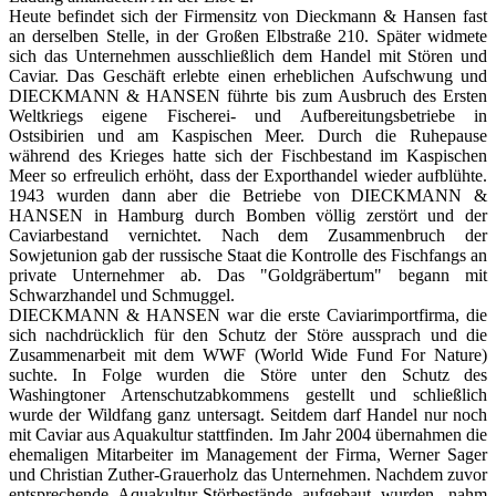
Heute befindet sich der Firmensitz von Dieckmann & Hansen fast
an derselben Stelle, in der Großen Elbstraße 210. Später widmete
sich das Unternehmen ausschließlich dem Handel mit Stören und
Caviar. Das Geschäft erlebte einen erheblichen Aufschwung und
DIECKMANN & HANSEN führte bis zum Ausbruch des Ersten
Weltkriegs eigene Fischerei- und Aufbereitungsbetriebe in
Ostsibirien und am Kaspischen Meer. Durch die Ruhepause
während des Krieges hatte sich der Fischbestand im Kaspischen
Meer so erfreulich erhöht, dass der Exporthandel wieder aufblühte.
1943 wurden dann aber die Betriebe von DIECKMANN &
HANSEN in Hamburg durch Bomben völlig zerstört und der
Caviarbestand vernichtet. Nach dem Zusammenbruch der
Sowjetunion gab der russische Staat die Kontrolle des Fischfangs an
private Unternehmer ab. Das "Goldgräbertum" begann mit
Schwarzhandel und Schmuggel.
DIECKMANN & HANSEN war die erste Caviarimportfirma, die
sich nachdrücklich für den Schutz der Störe aussprach und die
Zusammenarbeit mit dem WWF (World Wide Fund For Nature)
suchte. In Folge wurden die Störe unter den Schutz des
Washingtoner Artenschutzabkommens gestellt und schließlich
wurde der Wildfang ganz untersagt. Seitdem darf Handel nur noch
mit Caviar aus Aquakultur stattfinden. Im Jahr 2004 übernahmen die
ehemaligen Mitarbeiter im Management der Firma, Werner Sager
und Christian Zuther-Grauerholz das Unternehmen. Nachdem zuvor
entsprechende Aquakultur-Störbestände aufgebaut wurden, nahm