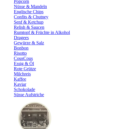
Popcorn
Nüsse & Mandeln
Englische Chips
Confits & Chutney
Senf & Ketchup
Relish & Saucen
Rumtopf & Früchte in Alkohol
Dragees
Gewürze & Salz
Bonbon
Risotto
CousCous
Essig & Öl
Rote Grütze
Milchreis
Kaffee
Kaviar
Schokolade
Süsse Aufstriche