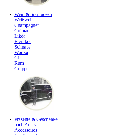
Wein & Spirituosen
Weißwein
Champagner
Crémant
Likör
Eierlikör
Schnaps
Wodka
Gin
Rum
Grappa
Präsente & Geschenke
nach Anlass
Accessoires